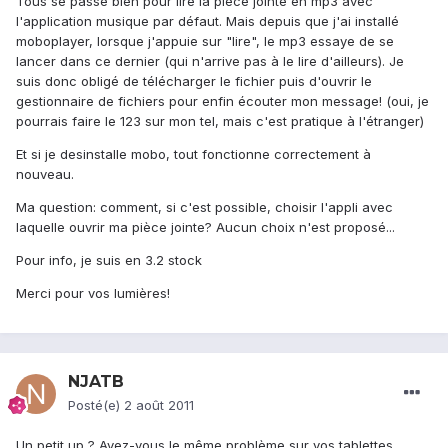
Tous se passe bien pour lire la pièce jointe en mp3 avec
l'application musique par défaut. Mais depuis que j'ai installé
moboplayer, lorsque j'appuie sur "lire", le mp3 essaye de se
lancer dans ce dernier (qui n'arrive pas à le lire d'ailleurs). Je
suis donc obligé de télécharger le fichier puis d'ouvrir le
gestionnaire de fichiers pour enfin écouter mon message! (oui, je
pourrais faire le 123 sur mon tel, mais c'est pratique à l'étranger)
Et si je desinstalle mobo, tout fonctionne correctement à
nouveau.
Ma question: comment, si c'est possible, choisir l'appli avec
laquelle ouvrir ma pièce jointe? Aucun choix n'est proposé...
Pour info, je suis en 3.2 stock
Merci pour vos lumières!
NJATB
Posté(e)
2 août 2011
Un petit up ? Avez-vous le même problème sur vos tablettes