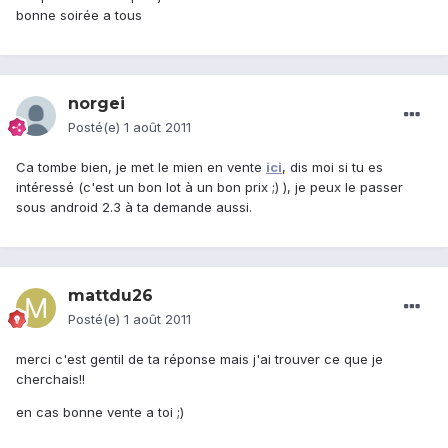
bonne soirée a tous
norgei
Posté(e)
1 août 2011
Ca tombe bien, je met le mien en vente
ici
, dis moi si tu es
intéressé (c'est un bon lot à un bon prix ;) ), je peux le passer
sous android 2.3 à ta demande aussi.
mattdu26
Posté(e)
1 août 2011
merci c'est gentil de ta réponse mais j'ai trouver ce que je
cherchais!!
en cas bonne vente a toi ;)