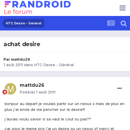
HTC Desire - Général
achat desire
Par
mattdu26
1 août 2011
dans
HTC Desire - Général
mattdu26
Posté(e)
1 août 2011
bonjour au depart je voulais partir sur un nexus s mais de plus en
plus j'ai envie de me pencher sur le desire!!!
j'aurais voulu savoir si sa vaut le cout ou pas??
car pour le meme prix j'ai un desire ou un nexus s!! merci et