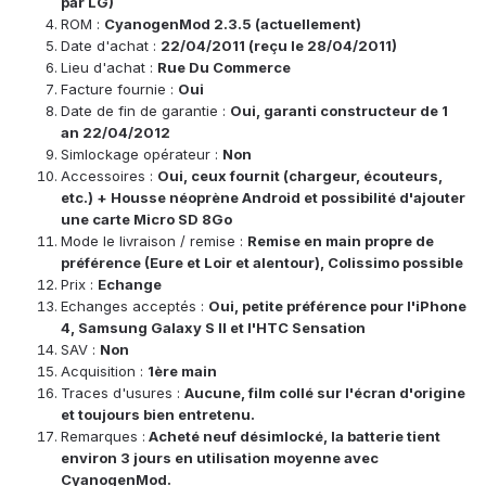
par LG)
ROM :
CyanogenMod 2.3.5 (actuellement)
Date d'achat :
22/04/2011 (reçu le 28/04/2011)
Lieu d'achat :
Rue Du Commerce
Facture fournie :
Oui
Date de fin de garantie :
Oui, garanti constructeur de 1
an 22/04/2012
Simlockage opérateur :
Non
Accessoires :
Oui, ceux fournit (chargeur, écouteurs,
etc.) + Housse néoprène Android et possibilité d'ajouter
une carte Micro SD 8Go
Mode le livraison / remise :
Remise en main propre de
préférence (Eure et Loir et alentour), Colissimo possible
Prix :
Echange
Echanges acceptés :
Oui, petite préférence pour l'iPhone
4, Samsung Galaxy S II et l'HTC Sensation
SAV :
Non
Acquisition :
1ère main
Traces d'usures :
Aucune, film collé sur l'écran d'origine
et toujours bien entretenu.
Remarques :
Acheté neuf désimlocké, la batterie tient
environ 3 jours en utilisation moyenne avec
CyanogenMod.