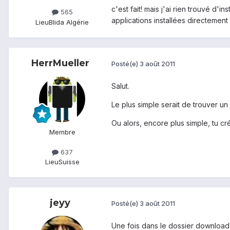
c'est fait! mais j'ai rien trouvé d'i
565
applications installées directement 
Lieu
Blida Algérie
HerrMueller
Posté(e)
3 août 2011
Salut.
Le plus simple serait de trouver un
Ou alors, encore plus simple, tu cr
Membre
637
Lieu
Suisse
jeyy
Posté(e)
3 août 2011
Une fois dans le dossier download i