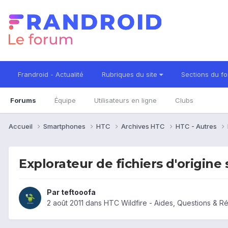
Frandroid - Actualité
Rubriques du site
Sections du f
Forums
Équipe
Utilisateurs en ligne
Clubs
Accueil
Smartphones
HTC
Archives HTC
HTC - Autres
Explorateur de fichiers d'origine 
Par
teftooofa
2 août 2011
dans
HTC Wildfire - Aides, Questions & 