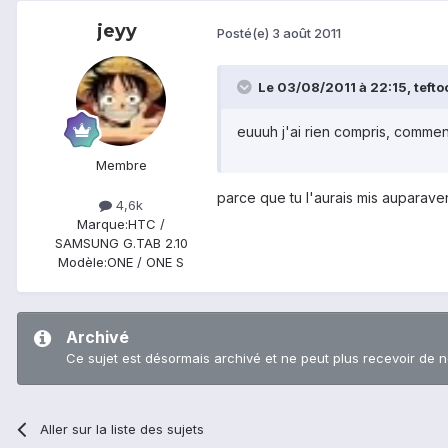
jeyy
Posté(e)
3 août 2011
Le 03/08/2011 à 22:15, teftoo
euuuh j'ai rien compris, comment
Membre
parce que tu l'aurais mis auparave
4,6k
Marque:
HTC /
SAMSUNG G.TAB 2.10
Modèle:
ONE / ONE S
Archivé
Ce sujet est désormais archivé et ne peut plus recevoir de 
Aller sur la liste des sujets