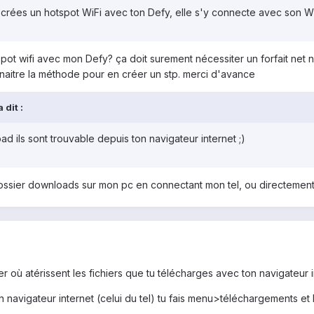
 crées un hotspot WiFi avec ton Defy, elle s'y connecte avec son Wil
ot wifi avec mon Defy? ça doit surement nécessiter un forfait net no
naitre la méthode pour en créer un stp. merci d'avance
 dit :
d ils sont trouvable depuis ton navigateur internet ;)
e dossier downloads sur mon pc en connectant mon tel, ou directement s
r où atérissent les fichiers que tu télécharges avec ton navigateur in
 navigateur internet (celui du tel) tu fais menu>téléchargements et l