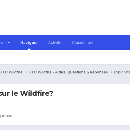
orum
Naviguer
Activité
Classement
HTC Wildfire
HTC Wildfire - Aides, Questions & Réponses
Explorate
sur le Wildfire?
Réponses