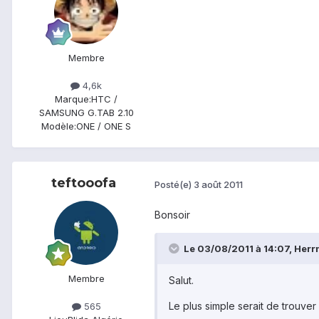
Membre
4,6k
Marque:
HTC /
SAMSUNG G.TAB 2.10
Modèle:
ONE / ONE S
teftooofa
Posté(e)
3 août 2011
Bonsoir
Le 03/08/2011 à 14:07, Herrm
Membre
Salut.
Le plus simple serait de trouver
565