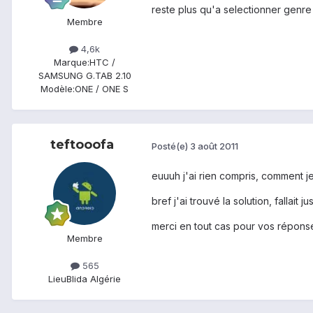
reste plus qu'a selectionner genre l'
Membre
4,6k
Marque:
HTC /
SAMSUNG G.TAB 2.10
Modèle:
ONE / ONE S
teftooofa
Posté(e)
3 août 2011
euuuh j'ai rien compris, comment je
bref j'ai trouvé la solution, fallait 
merci en tout cas pour vos répons
Membre
565
Lieu
Blida Algérie