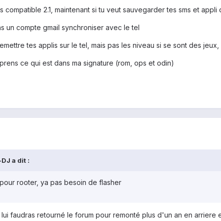
us compatible 2.1, maintenant si tu veut sauvegarder tes sms et app
ns un compte gmail synchroniser avec le tel
ttre tes applis sur le tel, mais pas les niveau si se sont des jeux, p
tu prens ce qui est dans ma signature (rom, ops et odin)
DJ a dit :
pour rooter, ya pas besoin de flasher
lui faudras retourné le forum pour remonté plus d'un an en arriere et