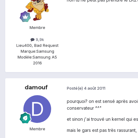
Membre
9,9k
Lieu
400, Bad Request
Marque:
Samsung
Modèle:
Samsung A5
2016
damouf
Posté(e)
4 août 2011
pourquoi? on est sensé après avoi
conservateur ^^"
et sinon j'ai trouvé un kernel qui e
Membre
mais le gars est pas très rassurant