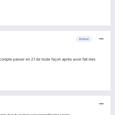
Auteur
compte passer en 2.1 de toute façon après avoir fait mes
erais que tu puisse sauvegarder tes score