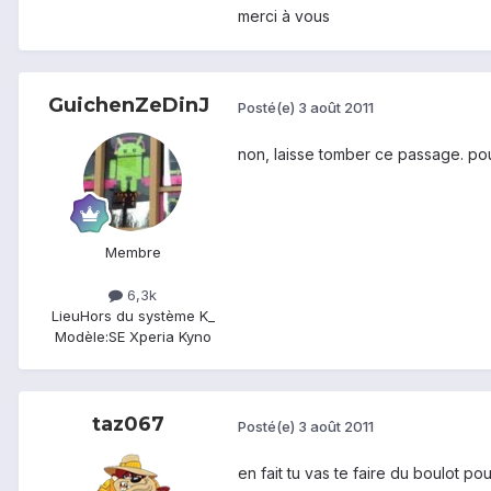
merci à vous
GuichenZeDinJ
Posté(e)
3 août 2011
non, laisse tomber ce passage. pou
Membre
6,3k
Lieu
Hors du système K_
Modèle:
SE Xperia Kyno
taz067
Posté(e)
3 août 2011
en fait tu vas te faire du boulot pou