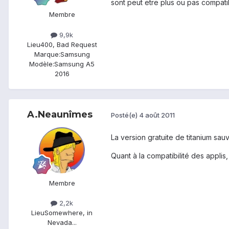
sont peut etre plus ou pas compati
Membre
9,9k
Lieu
400, Bad Request
Marque:
Samsung
Modèle:
Samsung A5
2016
A.Neaunîmes
Posté(e)
4 août 2011
La version gratuite de titanium sauv
Quant à la compatibilité des applis, 
Membre
2,2k
Lieu
Somewhere, in
Nevada...