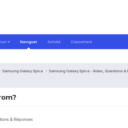
orum
Naviguer
Activité
Classement
Samsung Galaxy Spica
Samsung Galaxy Spica - Aides, Questions 
 rom?
stions & Réponses