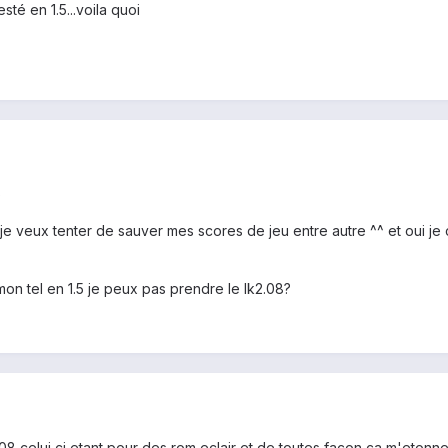
té en 1.5...voila quoi
)
je veux tenter de sauver mes scores de jeu entre autre ^^ et oui je 
mon tel en 1.5 je peux pas prendre le lk2.08?
08 celui ci etant pour des rom eclair et de toutes façon ça m'etonn