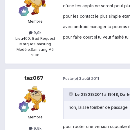
d'une tes applis ne seront peut pl
pour les contact le plus simple eta
Membre
avec android manager tu pourras reme
9,9k
pour faire court si tu veut flashé 
Lieu
400, Bad Request
Marque:
Samsung
Modèle:
Samsung A5
2016
taz067
Posté(e)
3 août 2011
Le 03/08/2011 à 19:48, Dark-
non, laisse tomber ce passage. 
Membre
pour rooter une version cupcake il 
9,9k