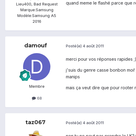
quand meme le flashé parce que res
Lieu
400, Bad Request
Marque:
Samsung
Modèle:
Samsung A5
2016
damouf
Posté(e)
4 août 2011
merci pour vos réponses rapides ;
j'suis du genre casse bonbon moi! 
manips
Membre
mais ça veut dire que pour rooter 
68
taz067
Posté(e)
4 août 2011
non tu ne peut pas prendre le LK2.