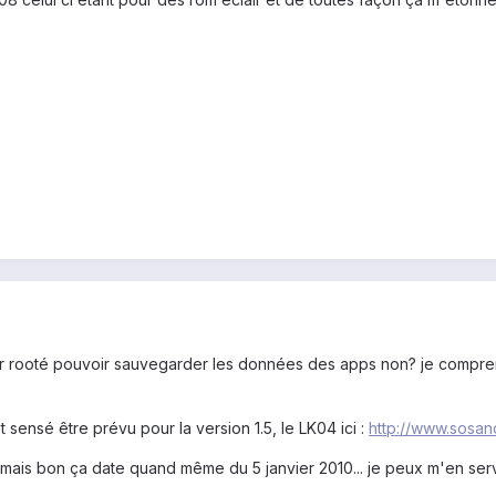
r rooté pouvoir sauvegarder les données des apps non? je comprend 
st sensé être prévu pour la version 1.5, le LK04 ici :
http://www.sosand
, mais bon ça date quand même du 5 janvier 2010... je peux m'en serv