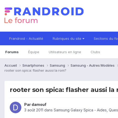
Frandroid - Actualité
Rubriques du site
Sections du f
Forums
Équipe
Utilisateurs en ligne
Clubs
Accueil
Smartphones
Samsung
Samsung - Autres Modèles
rooter son spica: flasher aussi la rom?
rooter son spica: flasher aussi la
Par
damouf
3 août 2011
dans
Samsung Galaxy Spica - Aides, Que