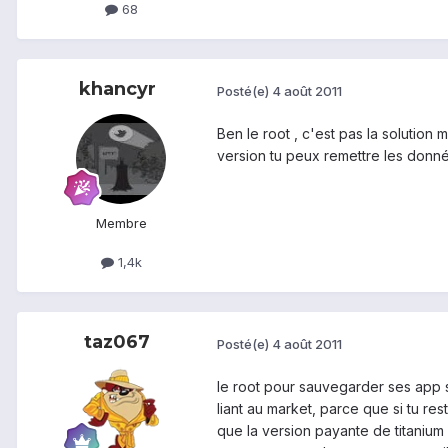
68
khancyr
Posté(e)
4 août 2011
Ben le root , c'est pas la solution
version tu peux remettre les donn
Membre
1,4k
taz067
Posté(e)
4 août 2011
le root pour sauvegarder ses app se
liant au market, parce que si tu res
que la version payante de titanium 