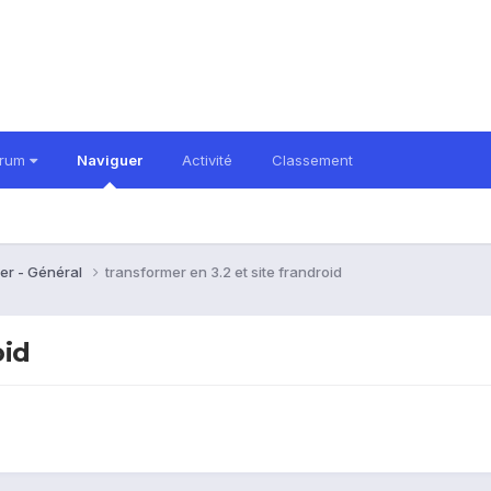
orum
Naviguer
Activité
Classement
er - Général
transformer en 3.2 et site frandroid
oid