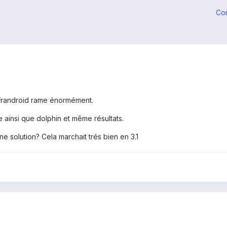
Co
e frandroid rame énormément.
e ainsi que dolphin et même résultats.
 solution? Cela marchait trés bien en 3.1