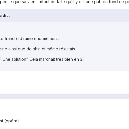
nse que sa vien surtout du faite qu'il y est une pub en fond de page
 dit :
site frandroid rame énormément.
gine ainsi que dolphin et même résultats.
Une solution? Cela marchait trés bien en 3.1
nt (opéra)