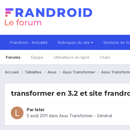
Frandroid - Actualité
Rubriques du site
Sections du f
Forums
Équipe
Utilisateurs en ligne
Clubs
Accueil
Tablettes
Asus
Asus Transformer
Asus Transform
transformer en 3.2 et site frandr
Par
leter
5 août 2011
dans
Asus Transformer - Général