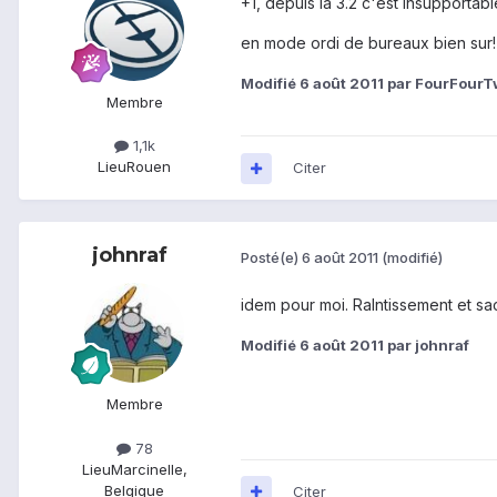
+1, depuis la 3.2 c'est insupportabl
en mode ordi de bureaux bien sur
Modifié
6 août 2011
par FourFourT
Membre
1,1k
Lieu
Rouen
Citer
johnraf
Posté(e)
6 août 2011
(modifié)
idem pour moi. Ralntissement et sac
Modifié
6 août 2011
par johnraf
Membre
78
Lieu
Marcinelle,
Belgique
Citer