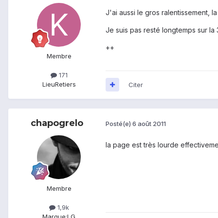
J'ai aussi le gros ralentissement, l
Je suis pas resté longtemps sur la 3
++
Membre
171
Lieu
Retiers
Citer
chapogrelo
Posté(e)
6 août 2011
la page est très lourde effectivem
Membre
1,9k
Marque:
LG