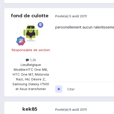
fond de culotte
Posté(e)
5 août 2011
personellement aucun ralentissemen
Responsable de section
1,2k
Lieu
Belgique
Modèle:
HTC One M8,
HTC One M7, Motorola
Razr, Htc Désire Z,
Samsung Galaxy I7500
et Asus transfomer
Citer
kek85
Posté(e)
6 août 2011