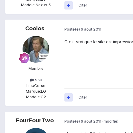
Modèle:
Nexus 5
Citer
Coolos
Posté(e)
6 août 2011
C'est vrai que le site est impress
Membre
968
Lieu
Corse
Marque:
LG
Modèle:
G2
Citer
FourFourTwo
Posté(e)
6 août 2011
(modifié)