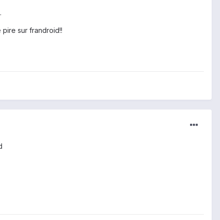
.
 pire sur frandroid!!
d