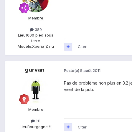
Membre
389
Lieu
1000 pied sous
terre
Modèle:
Xperia Z nu
Citer
gurvan
Posté(e)
5 août 2011
Pas de problème non plus en 3.2 je 
vient de la pub.
Membre
111
Lieu
Bourgogne !!!
Citer