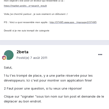
mon objectif c'est avoir un lecteur qui ressemble a ca :
https://market.andro...e=search_result
Voila j'ai cherché partout , je suis vraiment un débutant :/
PS : Voici a quoi ressemble mon applis :
http://37495.www.app.../manager2/37495
Desolé si je me suis trompé de categorie
2beta
Posté(e)
7 août 2011
Salut,
1 tu t'es trompé de place, y a une partie réservée pour les
développeurs. Ici c'est pour montrer son application finie!
2 Faut poser une question, si tu veux une réponse!
Clique sur "signaler "sous ton nom sur ton post et demande de le
déplacer au bon endroit.