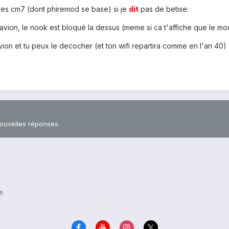
lles cm7 (dont phiremod se base) si je
dit
pas de betise:
vion, le nook est bloqué la dessus (meme si ca t'affiche que le mod
vion et tu peux le decocher (et ton wifi repartira comme en l'an 40)
nouvelles réponses.
i