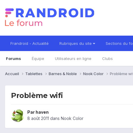
Frandroid - Actualité
Rubriques du site
Sections du f
Forums
Équipe
Utilisateurs en ligne
Clubs
Accueil
Tablettes
Barnes & Noble
Nook Color
Problème wif
Problème wifi
Par
haven
8 août 2011
dans
Nook Color