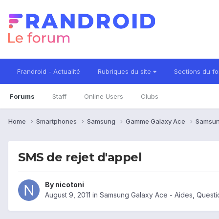
Frandroid - Actualité
Rubriques du site
Sections du f
Forums
Staff
Online Users
Clubs
Home
Smartphones
Samsung
Gamme Galaxy Ace
Samsun
SMS de rejet d'appel
By
nicotoni
August 9, 2011
in
Samsung Galaxy Ace - Aides, Quest