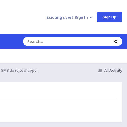
Sign Up
Existing user? Sign In
SMS de rejet d'appel
All Activity