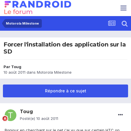
Motorola Milestone
Forcer l'installation des application sur la
SD
Par
Toug
10 août 2011
dans
Motorola Milestone
Répondre à ce sujet
Toug
Posté(e)
10 août 2011
Bonjour en cherchant sur le net j'ai vu que sur certain HTC on