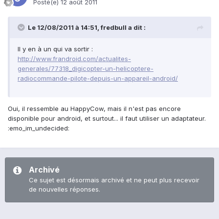
Posté(e)
12 août 2011
Le 12/08/2011 à 14:51, fredbull a dit :
Il y en à un qui va sortir :
http://www.frandroid.com/actualites-
generales/77318_digicopter-un-helicoptere-
radiocommande-pilote-depuis-un-appareil-android/
Oui, il ressemble au HappyCow, mais il n'est pas encore
disponible pour android, et surtout... il faut utiliser un adaptateur.
:emo_im_undecided:
Archivé
Ce sujet est désormais archivé et ne peut plus recevoir
de nouvelles réponses.