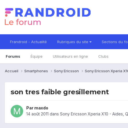
Frandroid - Actualité
Rubriques du site
Sections du f
Forums
Équipe
Utilisateurs en ligne
Clubs
Accueil
Smartphones
Sony Ericsson
Sony Ericsson Xperia X
son tres faible gresillement
Par
maxdo
14 août 2011
dans
Sony Ericsson Xperia X10 - Aides, 