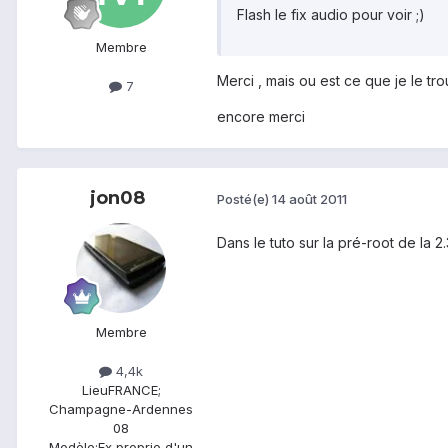
Flash le fix audio pour voir ;)
Membre
Merci , mais ou est ce que je le tr
7
encore merci
jon08
Posté(e)
14 août 2011
Dans le tuto sur la pré-root de la 2.
Membre
4,4k
Lieu
FRANCE;
Champagne-Ardennes
08
Modèle:
Ex proprio d'un