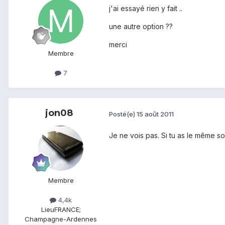
j'ai essayé rien y fait ..
une autre option ??
merci
Membre
7
jon08
Posté(e)
15 août 2011
Je ne vois pas. Si tu as le même sou
Membre
4,4k
Lieu
FRANCE;
Champagne-Ardennes