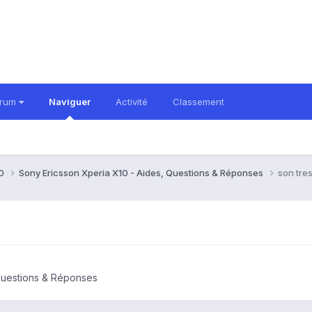
orum
Naviguer
Activité
Classement
10
Sony Ericsson Xperia X10 - Aides, Questions & Réponses
son tres
Questions & Réponses