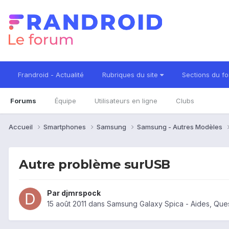
Frandroid - Actualité
Rubriques du site
Sections du f
Forums
Équipe
Utilisateurs en ligne
Clubs
Accueil
Smartphones
Samsung
Samsung - Autres Modèles
Autre problème surUSB
Par
djmrspock
15 août 2011
dans
Samsung Galaxy Spica - Aides, Que