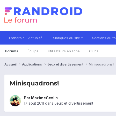
Frandroid - Actualité
Rubriques du site
Sections du f
Forums
Équipe
Utilisateurs en ligne
Clubs
Accueil
Applications
Jeux et divertissement
Minisquadrons!
Minisquadrons!
Par
MaximeGeslin
17 août 2011
dans
Jeux et divertissement