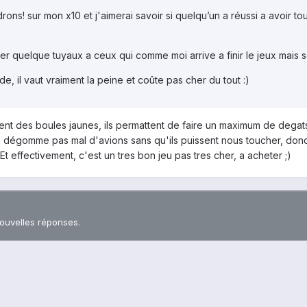
drons! sur mon x10 et j'aimerai savoir si quelqu’un a réussi a avoir to
er quelque tuyaux a ceux qui comme moi arrive a finir le jeux mais 
e, il vaut vraiment la peine et coûte pas cher du tout :)
ancent des boules jaunes, ils permattent de faire un maximum de deg
a on dégomme pas mal d'avions sans qu'ils puissent nous toucher, don
t effectivement, c'est un tres bon jeu pas tres cher, a acheter ;)
nouvelles réponses.