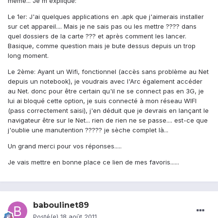
même... Je m'explique:
Le 1er: J'ai quelques applications en .apk que j'aimerais installer
sur cet appareil.... Mais je ne sais pas ou les mettre ???? dans
quel dossiers de la carte ??? et après comment les lancer.
Basique, comme question mais je bute dessus depuis un trop
long moment.
Le 2ème: Ayant un Wifi, fonctionnel (accès sans problème au Net
depuis un notebook), je voudrais avec l'Arc également accéder
au Net. donc pour être certain qu'il ne se connect pas en 3G, je
lui ai bloqué cette option, je suis connecté à mon réseau WIFI
(pass correctement saisi), j'en déduit que je devrais en lançant le
navigateur être sur le Net... rien de rien ne se passe.... est-ce que
j'oublie une manutention ????? je sèche complet là...
Un grand merci pour vos réponses.....
Je vais mettre en bonne place ce lien de mes favoris......
baboulinet89
Posté(e)
18 août 2011