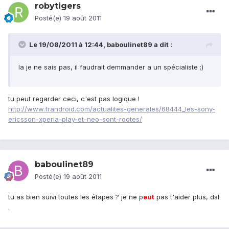
robytigers
Posté(e)
19 août 2011
Le 19/08/2011 à 12:44, baboulinet89 a dit :
la je ne sais pas, il faudrait demmander a un spécialiste ;)
tu peut regarder ceci, c'est pas logique !
http://www.frandroid.com/actualites-generales/68444_les-sony-
ericsson-xperia-play-et-neo-sont-rootes/
baboulinet89
Posté(e)
19 août 2011
tu as bien suivi toutes les étapes ? je ne p
eu
t
pas t'aider plus, dsl
.