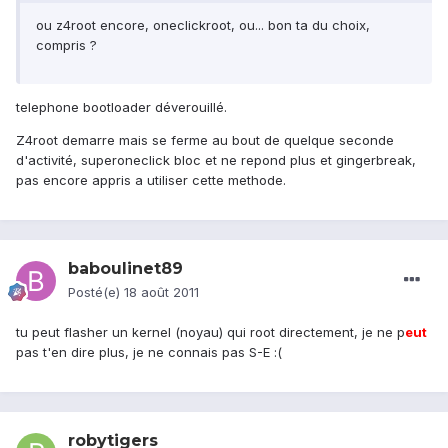
ou z4root encore, oneclickroot, ou... bon ta du choix,
compris ?
telephone bootloader déverouillé.
Z4root demarre mais se ferme au bout de quelque seconde
d'activité, superoneclick bloc et ne repond plus et gingerbreak,
pas encore appris a utiliser cette methode.
baboulinet89
Posté(e)
18 août 2011
tu peut flasher un kernel (noyau) qui root directement, je ne p
eu
t
pas t'en dire plus, je ne connais pas S-E :(
robytigers