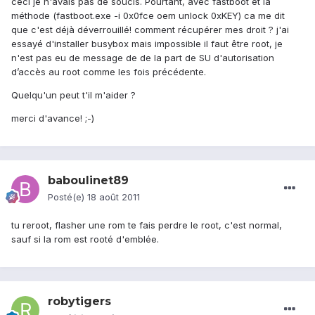
ceci je n'avais pas de soucis. Pourtant, avec fastboot et la
méthode (fastboot.exe -i 0x0fce oem unlock 0xKEY) ca me dit
que c'est déjà déverrouillé! comment récupérer mes droit ? j'ai
essayé d'installer busybox mais impossible il faut être root, je
n'est pas eu de message de de la part de SU d'autorisation
d’accès au root comme les fois précédente.
Quelqu'un peut t'il m'aider ?
merci d'avance! ;-)
baboulinet89
Posté(e)
18 août 2011
tu reroot, flasher une rom te fais perdre le root, c'est normal,
sauf si la rom est rooté d'emblée.
robytigers