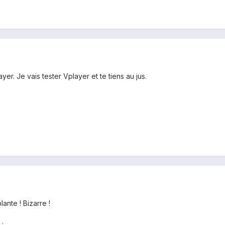
yer. Je vais tester Vplayer et te tiens au jus.
ante ! Bizarre !
 .