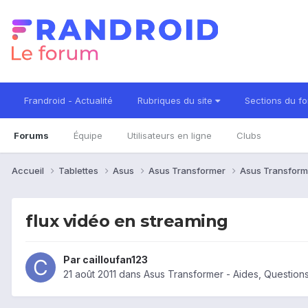
Frandroid - Actualité
Rubriques du site
Sections du f
Forums
Équipe
Utilisateurs en ligne
Clubs
Accueil
Tablettes
Asus
Asus Transformer
Asus Transform
flux vidéo en streaming
Par
cailloufan123
21 août 2011
dans
Asus Transformer - Aides, Questio