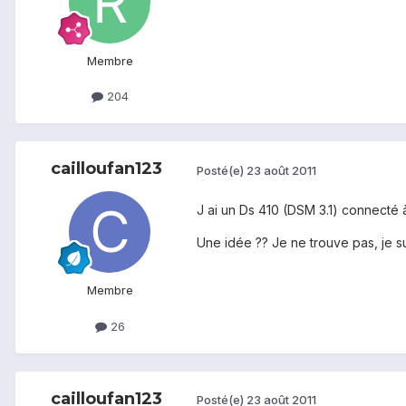
Membre
204
cailloufan123
Posté(e)
23 août 2011
J ai un Ds 410 (DSM 3.1) connecté àu
Une idée ?? Je ne trouve pas, je s
Membre
26
cailloufan123
Posté(e)
23 août 2011