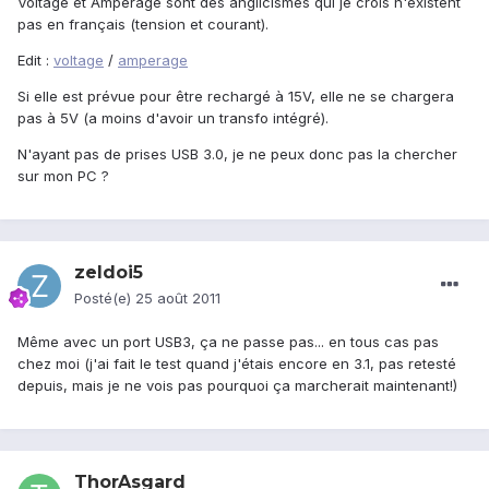
Voltage et Ampérage sont des anglicismes qui je crois n'existent
pas en français (tension et courant).
Edit :
voltage
/
amperage
Si elle est prévue pour être rechargé à 15V, elle ne se chargera
pas à 5V (a moins d'avoir un transfo intégré).
N'ayant pas de prises USB 3.0, je ne peux donc pas la chercher
sur mon PC ?
zeldoi5
Posté(e)
25 août 2011
Même avec un port USB3, ça ne passe pas... en tous cas pas
chez moi (j'ai fait le test quand j'étais encore en 3.1, pas retesté
depuis, mais je ne vois pas pourquoi ça marcherait maintenant!)
ThorAsgard