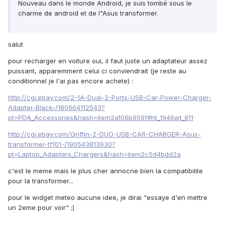
Nouveau dans le monde Android, je suis tombé sous le
charme de android et de l"Asus transformer.
salut
pour recharger en voiture oui, il faut juste un adaptateur assez
puissant, apparemment celui ci conviendrait (je reste au
conditionnel je l'ai pas encore achete) :
http://cgi.ebay.com/2-1A-Dual-2-Ports-USB-Car-Power-Charger-
Adapter-Black-/180664112543?
pt=PDA_Accessories&hash=item2a106b959f#ht_1946wt_911
http://cgi.ebay.com/Griffin-2-DUO-USB-CAR-CHARGER-Asus-
transformer-tf101-/190543813930?
pt=Laptop_Adapters_Chargers&hash=item2c5d4bdd2a
c'est le meme mais le plus cher annocne bien la compatibilite
pour la transformer...
pour le widget meteo aucune idee, je dirai "essaye d'en mettre
un 2eme pour voir" ;)