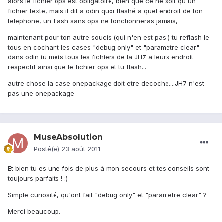
alors le fichier ops est obligatoire, bien que ce ne soit qu'un
fichier texte, mais il dit a odin quoi flashé a quel endroit de ton
telephone, un flash sans ops ne fonctionneras jamais,
maintenant pour ton autre soucis (qui n'en est pas ) tu reflash le
tous en cochant les cases "debug only" et "parametre clear"
dans odin tu mets tous les fichiers de la JH7 a leurs endroit
respectif ainsi que le fichier ops et tu flash...
autre chose la case onepackage doit etre decoché....JH7 n'est
pas une onepackage
MuseAbsolution
Posté(e)
23 août 2011
Et bien tu es une fois de plus à mon secours et tes conseils sont
toujours parfaits ! :)
Simple curiosité, qu'ont fait "debug only" et "parametre clear" ?
Merci beaucoup.