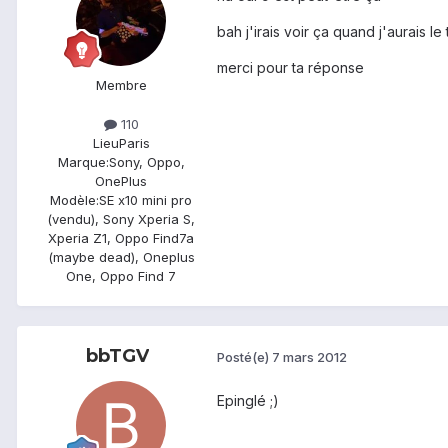
bah j'irais voir ça quand j'aurais l
merci pour ta réponse
Membre
110
Lieu
Paris
Marque:
Sony, Oppo,
OnePlus
Modèle:
SE x10 mini pro
(vendu), Sony Xperia S,
Xperia Z1, Oppo Find7a
(maybe dead), Oneplus
One, Oppo Find 7
bbTGV
Posté(e)
7 mars 2012
Epinglé ;)