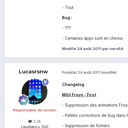
- Tout
Bug :
- ???
- Certaines apps sont en chinois
Modifié
24 août 2011
par nero54
Lucasrsnw
Posté(e)
24 août 2011
(modifié)
Changelog
MiUi Froyo - First
- Suppression des animations Fro
Responsable de section
- Petites corrections de bug dans 
3,2k
- Suppression de fichiers
Lieu
Nancy (54)