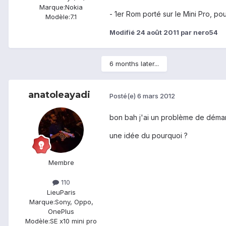
Marque:
Nokia
- 1er Rom porté sur le Mini Pro, pour
Modèle:
7.1
Modifié
24 août 2011
par nero54
6 months later...
anatoleayadi
Posté(e)
6 mars 2012
bon bah j'ai un problème de démar
une idée du pourquoi ?
Membre
110
Lieu
Paris
Marque:
Sony, Oppo,
OnePlus
Modèle:
SE x10 mini pro