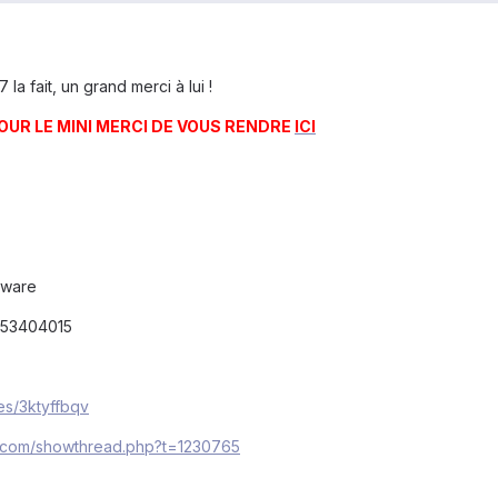
 la fait, un grand merci à lui !
OUR LE MINI MERCI DE VOUS RENDRE
ICI
rmware
53404015
les/3ktyffbqv
s.com/showthread.php?t=1230765