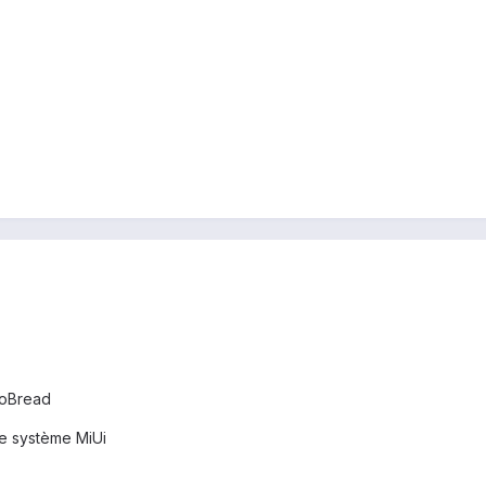
yoBread
le système MiUi