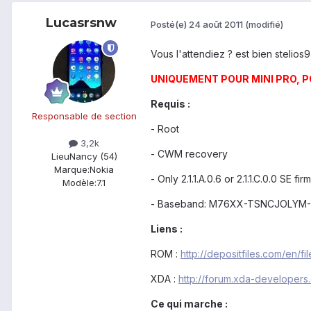
Lucasrsnw
Posté(e)
24 août 2011
(modifié)
Vous l'attendiez ? est bien stelios97
UNIQUEMENT POUR MINI PRO, P
Requis :
Responsable de section
- Root
3,2k
- CWM recovery
Lieu
Nancy (54)
Marque:
Nokia
- Only 2.1.1.A.0.6 or 2.1.1.C.0.0 SE fi
Modèle:
7.1
- Baseband: M76XX-TSNCJOLYM-
Liens :
ROM :
http://depositfiles.com/en/fi
XDA :
http://forum.xda-developer
Ce qui marche :