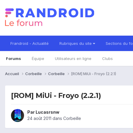
Frandroid - Actualité
Rubriques du site
Sections du f
Forums
Équipe
Utilisateurs en ligne
Clubs
Accueil
Corbeille
Corbeille
[ROM] MiUi - Froyo (2.2.1)
[ROM] MiUi - Froyo (2.2.1)
Par
Lucasrsnw
24 août 2011
dans
Corbeille