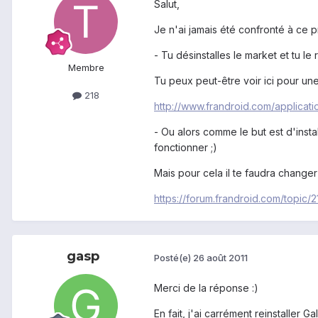
Salut,
Je n'ai jamais été confronté à ce p
- Tu désinstalles le market et tu le
Membre
Tu peux peut-être voir ici pour un
218
http://www.frandroid.com/applicat
- Ou alors comme le but est d'instal
fonctionner ;)
Mais pour cela il te faudra changer 
https://forum.frandroid.com/topic/
gasp
Posté(e)
26 août 2011
Merci de la réponse :)
En fait, j'ai carrément reinstaller