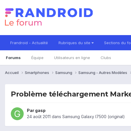
Frandroid - Actualité
Rubriques du site
Sections du f
Forums
Équipe
Utilisateurs en ligne
Clubs
Accueil
Smartphones
Samsung
Samsung - Autres Modèles
Problème téléchargement Mark
Par
gasp
24 août 2011
dans
Samsung Galaxy I7500 (original)