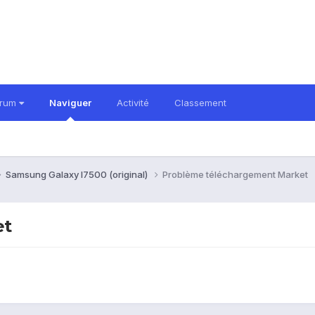
orum
Naviguer
Activité
Classement
Samsung Galaxy I7500 (original)
Problème téléchargement Market
et