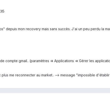
II5
s" depuis mon recovery mais sans succès. J'ai un peu perdu la main 
es de compte gmail.. (paramètres => Applications => Gérer les applica
ux plus me reconnecter au market.. --> message "impossible d'établ