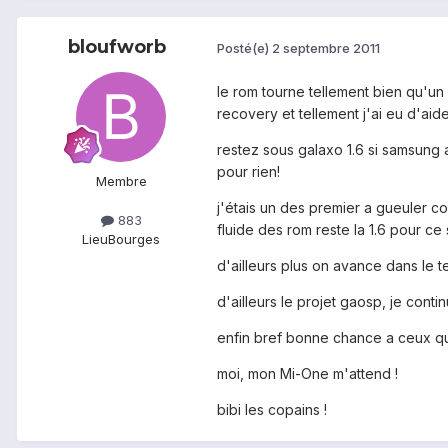
bloufworb
Posté(e)
2 septembre 2011
le rom tourne tellement bien qu'un m
recovery et tellement j'ai eu d'ai
restez sous galaxo 1.6 si samsung a
pour rien!
Membre
j'étais un des premier a gueuler con
883
fluide des rom reste la 1.6 pour c
Lieu
Bourges
d'ailleurs plus on avance dans le 
d'ailleurs le projet gaosp, je conti
enfin bref bonne chance a ceux qu
moi, mon Mi-One m'attend !
bibi les copains !