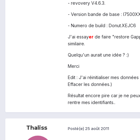
- revovery V4.6.3.
- Version bande de base : I7500XX
- Numero de build : Donut.XEJC6
J'ai essay
er
de faire "restore Gapp
similaire.
Quelqu'un aurait une idée ? :)
Merci
Edit : J'ai réinitialiser mes donné
Effacer les données.)
Résultat encore pire car je ne pe
rentre mes identifiants..
Thaliss
Posté(e)
25 août 2011