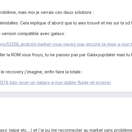
roblème, mais moi je verrais ces deux solutions :
 réinstalles. Cela implique d'abord que tu aies trouvé et mis sur ta sd
e version compatible avec galaxo :
ions/52258_android-market-vous-navez-pas-encore-la-mise-a-jour-t
ler la ROM sous froyo, tu ne passes pas par Galaxyupdater mais tu l'in
le recovery j'imagine, enfin faire la totale :
21374-tuto-avoir-un-galaxy-a-jour-stable-fluide-et-propre/
 Galaxo (wipe etc....) et j'ai pu me reconnecter au market sans problè