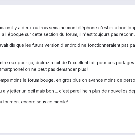
atin il y a deux ou trois semaine mon téléphone c'est mi a bootloop to
de a l'époque sur cette section du forum, il n'est toujours pas reco
vait dis que les futurs version d'android ne fonctionneraient pas pas
tre eux pour ça, drakaz a fait de l’excellent taff pour ces portages d
e smartphone! on ne peut pas demander plus !
temps moins le forum bouge, en gros plus on avance moins de personn
nu a y jetter un oeil mais bon ... c'est pareil hein plus de nouvelles 
i tournent encore sous ce mobile!