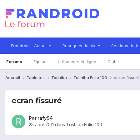
Frandroid - Actualité
Rubriques du site
Sections du f
Forums
Équipe
Utilisateurs en ligne
Clubs
Accueil
Tablettes
Toshiba
Toshiba Folio 100
ecran fissuré
ecran fissuré
Par
rafy94
25 août 2011
dans
Toshiba Folio 100