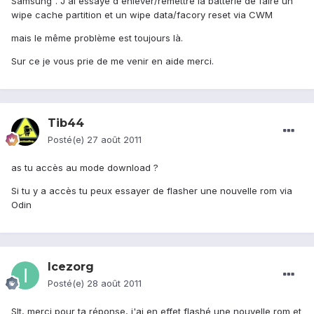
Samsung". J'ai essayé d'enlever/remettre la batterie de faire un
wipe cache partition et un wipe data/facory reset via CWM
mais le même problème est toujours là.
Sur ce je vous prie de me venir en aide merci.
Tib44
Posté(e)
27 août 2011
as tu accès au mode download ?
Si tu y a accès tu peux essayer de flasher une nouvelle rom via
Odin
Icezorg
Posté(e)
28 août 2011
Slt, merci pour ta réponse, j'ai en effet flashé une nouvelle rom et