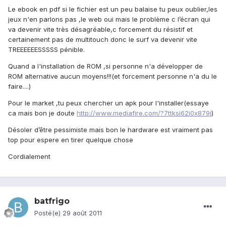
Le ebook en pdf si le fichier est un peu balaise tu peux oublier,les
jeux n'en parlons pas ,le web oui mais le problème c l’écran qui
va devenir vite très désagréable,c forcement du résistif et
certainement pas de multitouch donc le surf va devenir vite
TREEEEEESSSSS pénible.
Quand a l'installation de ROM ,si personne n'a développer de
ROM alternative aucun moyens!!!(et forcement personne n'a du le
faire....)
Pour le market ,tu peux chercher un apk pour l'installer(essaye
ca mais bon je doute
http://www.mediafire.com/?7ttksi62i0x879j
)
Désoler d’être pessimiste mais bon le hardware est vraiment pas
top pour espere en tirer quelque chose
Cordialement
batfrigo
Posté(e)
29 août 2011