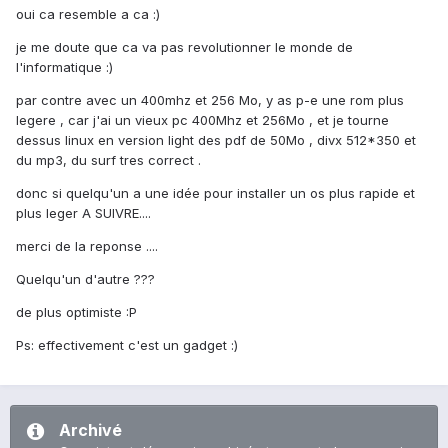
oui ca resemble a ca :)
je me doute que ca va pas revolutionner le monde de
l'informatique :)
par contre avec un 400mhz et 256 Mo, y as p-e une rom plus
legere , car j'ai un vieux pc 400Mhz et 256Mo , et je tourne
dessus linux en version light des pdf de 50Mo , divx 512*350 et
du mp3, du surf tres correct .
donc si quelqu'un a une idée pour installer un os plus rapide et
plus leger A SUIVRE....
merci de la reponse ....
Quelqu'un d'autre ???
de plus optimiste :P
Ps: effectivement c'est un gadget :)
Archivé