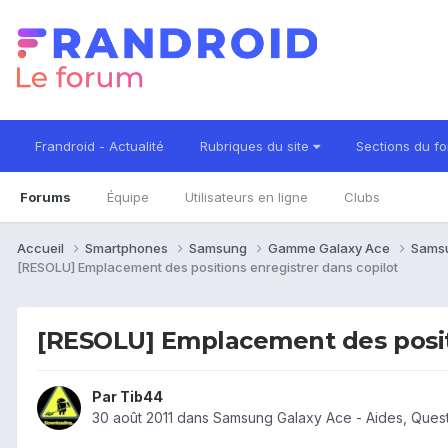
Frandroid - Actualité
Rubriques du site
Sections du f
Forums
Équipe
Utilisateurs en ligne
Clubs
Accueil
Smartphones
Samsung
Gamme Galaxy Ace
Sams
[RESOLU] Emplacement des positions enregistrer dans copilot
[RESOLU] Emplacement des positi
Par
Tib44
30 août 2011
dans
Samsung Galaxy Ace - Aides, Ques