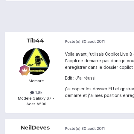
Tib44
Posté(e)
30 août 2011
Voila avant j'utilisais Copilot Live 
l'appli ne demarre pas donc je voud
enregistrer dans le dossier copilot 
Edit : J'ai réussi
Membre
j'ai copier les dossier EU et gpstr
1,8k
demarre et j'ai mes positions enre
Modèle:
Galaxy S7 -
Acer A500
NeilDeves
Posté(e)
30 août 2011