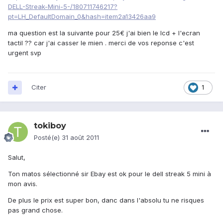
DELL-Streak-Mini-5-/180711746217?
pt=LH_DefaultDomain_0&hash=item2a13426aa9
ma question est la suivante pour 25€ j'ai bien le lcd + l'ecran
tactil ?? car j'ai casser le mien . merci de vos reponse c'est
urgent svp
Citer
1
tokiboy
Posté(e)
31 août 2011
Salut,
Ton matos sélectionné sir Ebay est ok pour le dell streak 5 mini à
mon avis.
De plus le prix est super bon, danc dans l'absolu tu ne risques
pas grand chose.