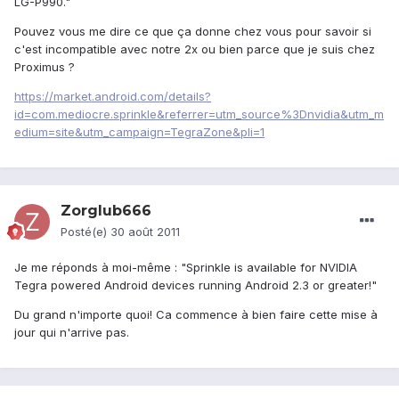
LG-P990."
Pouvez vous me dire ce que ça donne chez vous pour savoir si
c'est incompatible avec notre 2x ou bien parce que je suis chez
Proximus ?
https://market.android.com/details?
id=com.mediocre.sprinkle&referrer=utm_source%3Dnvidia&utm_m
edium=site&utm_campaign=TegraZone&pli=1
Zorglub666
Posté(e)
30 août 2011
Je me réponds à moi-même : "Sprinkle is available for NVIDIA
Tegra powered Android devices running Android 2.3 or greater!"
Du grand n'importe quoi! Ca commence à bien faire cette mise à
jour qui n'arrive pas.