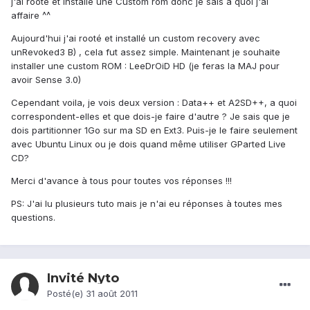
j'ai rooté et installé une Custom rom donc je sais à quoi j'ai
affaire ^^
Aujourd'hui j'ai rooté et installé un custom recovery avec
unRevoked3 B) , cela fut assez simple. Maintenant je souhaite
installer une custom ROM : LeeDrOiD HD (je feras la MAJ pour
avoir Sense 3.0)
Cependant voila, je vois deux version : Data++ et A2SD++, a quoi
correspondent-elles et que dois-je faire d'autre ? Je sais que je
dois partitionner 1Go sur ma SD en Ext3. Puis-je le faire seulement
avec Ubuntu Linux ou je dois quand même utiliser GParted Live
CD?
Merci d'avance à tous pour toutes vos réponses !!!
PS: J'ai lu plusieurs tuto mais je n'ai eu réponses à toutes mes
questions.
Invité Nyto
Posté(e)
31 août 2011