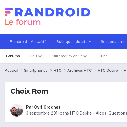
Frandroid - Actualité
Rubriques du site
Sections du f
Forums
Équipe
Utilisateurs en ligne
Clubs
Accueil
Smartphones
HTC
Archives HTC
HTC Desire
H
Choix Rom
Par
CyrilCrochet
3 septembre 2011
dans
HTC Desire - Aides, Question