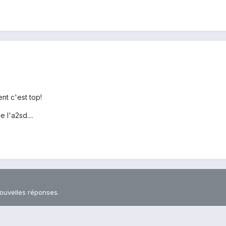
nt c'est top!
 l'a2sd....
nouvelles réponses.