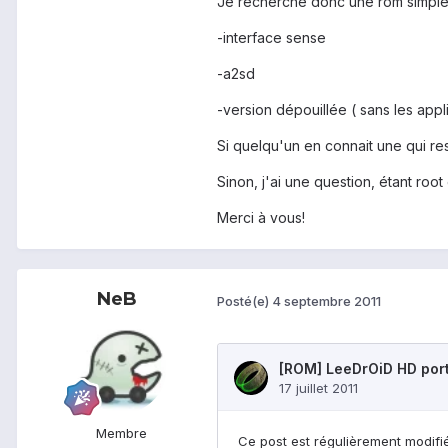
Je recherche donc une rom simple 
-interface sense
-a2sd
-version dépouillée ( sans les appl
Si quelqu'un en connait une qui re
Sinon, j'ai une question, étant root
Merci à vous!
NeB
Posté(e)
4 septembre 2011
Membre