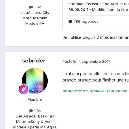
1,6k
Lieu
Amiens City
Marque:
Nokia
Modèle:
7+
Je l'utilise depuis 2 mois maintenant 
sebrider
Posté(e)
4 septembre 2011
salut moi personellement en ic-s li
brande orange pour flasher une ruu
Message envoyé avec l'application Forum Frandroid
Membre
1,3k
Lieu
Alsace, Bas-Rhin
Marque:
Sony & Asus
Modèle:
Xperia M4 Aqua