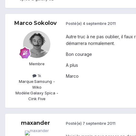
Marco Sokolov
Posté(e)
4 septembre 2011
Autre truc à ne pas oublier, il fau
démarrera normalement.
Bon courage
Membre
A plus
1k
Marco
Marque:
Samsung -
Wiko
Modèle:
Galaxy Spica -
Cink Five
maxander
Posté(e)
7 septembre 2011