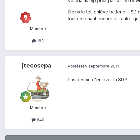
Voici la manip pour passer en dow
Éteins le tel, enlève batterie + SD
tout en tenant encore les autres j
Membre
183
jtecosepa
Posté(e)
9 septembre 2011
Pas besoin d'enlever la SD !!
Membre
840