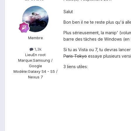
Salut
Bon ben il ne te reste plus qu'á al
Plus sérieusement, la manip' (volu
Membre
barre des tâches de Windows (en ba
1,3k
Si tu as Vista ou 7, tu devras lan
Lieu
En root
Paris-Tokyo
essaye plusieurs vers
Marque:
Samsung /
Google
3 liens utiles:
Modèle:
Galaxy S4 - S5 /
Nexus 7