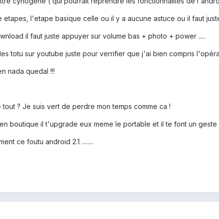
ettre cynogène ( qui pourrait reprendre les fonctionnalités de l'androi
re etapes, l'etape basique celle ou il y a aucune astuce ou il faut ju
load il faut juste appuyer sur volume bas + photo + power .....
totu sur youtube juste pour verrifier que j'ai bien compris l'opérati
n nada quedal !!!
 tout ? Je suis vert de perdre mon temps comme ca !
en boutique il t'upgrade eux meme le portable et il te font un geste 
ent ce foutu android 2.1 ........
?