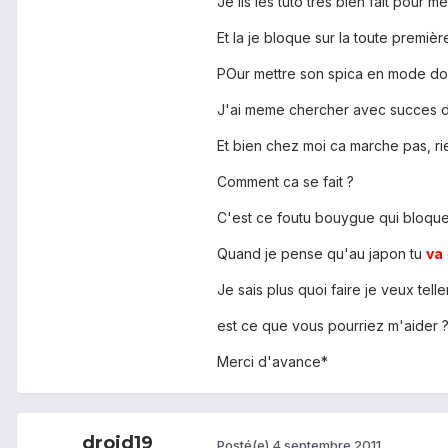
Je lis les tuto tres bien fait pour m
Et la je bloque sur la toute premiè
POur mettre son spica en mode down
J'ai meme chercher avec succes des 
Et bien chez moi ca marche pas, rie
Comment ca se fait ?
C'est ce foutu bouygue qui bloque
Quand je pense qu'au japon tu
va
Je sais plus quoi faire je veux tellem
est ce que vous pourriez m'aider 
Merci d'avance*
droid19
Posté(e)
4 septembre 2011