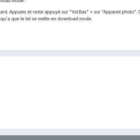
nload mode :
 card. Appuies et reste appuyé sur "Vol.Bas" + sur "Appareil photo"
usqu'a que le tel se mette en download mode.