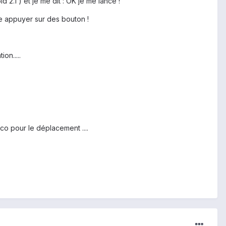
d 2.1 ) et je me dit : OK je me lance !
ste appuyer sur des bouton !
on.....
co pour le déplacement ....