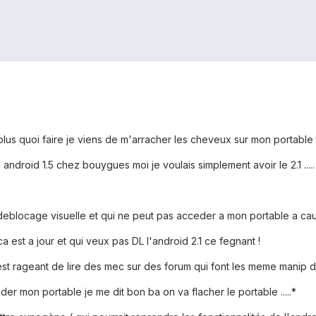
plus quoi faire je viens de m'arracher les cheveux sur mon portable 
c android 1.5 chez bouygues moi je voulais simplement avoir le 2.1 .....
eblocage visuelle et qui ne peut pas acceder a mon portable a caus
 est a jour et qui veux pas DL l'android 2.1 ce fegnant !
'est rageant de lire des mec sur des forum qui font les meme manip d
der mon portable je me dit bon ba on va flacher le portable .....*