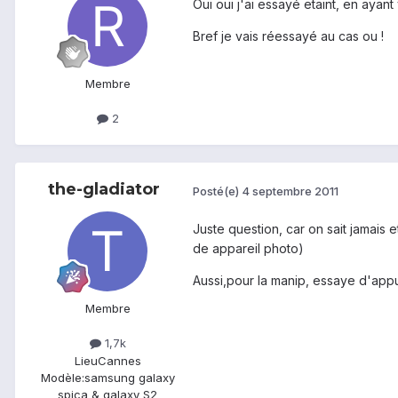
Oui oui j'ai essayé etaint, en ayant 
Bref je vais réessayé au cas ou !
Membre
2
the-gladiator
Posté(e)
4 septembre 2011
Juste question, car on sait jamais 
de appareil photo)
Aussi,pour la manip, essaye d'ap
Membre
1,7k
Lieu
Cannes
Modèle:
samsung galaxy
spica & galaxy S2