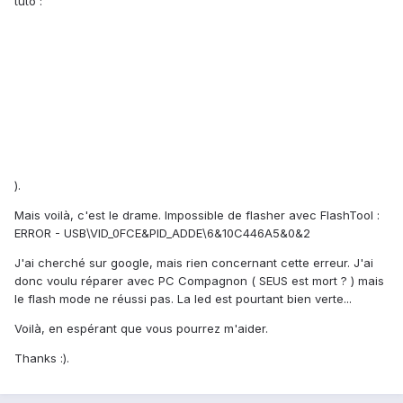
tuto :
).
Mais voilà, c'est le drame. Impossible de flasher avec FlashTool :
ERROR - USB\VID_0FCE&PID_ADDE\6&10C446A5&0&2
J'ai cherché sur google, mais rien concernant cette erreur. J'ai
donc voulu réparer avec PC Compagnon ( SEUS est mort ? ) mais
le flash mode ne réussi pas. La led est pourtant bien verte...
Voilà, en espérant que vous pourrez m'aider.
Thanks :).