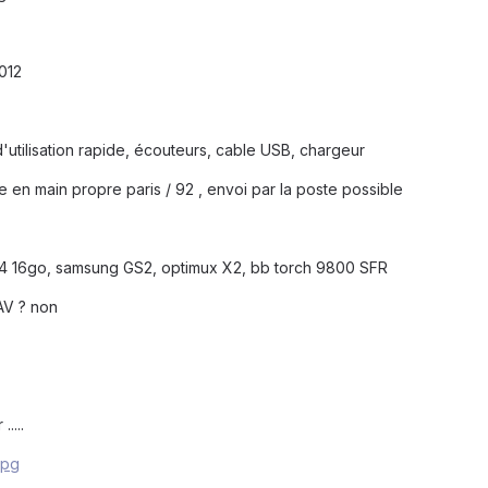
2012
d'utilisation rapide, écouteurs, cable USB, chargeur
se en main propre paris / 92 , envoi par la poste possible
 4 16go, samsung GS2, optimux X2, bb torch 9800 SFR
SAV ? non
....
jpg