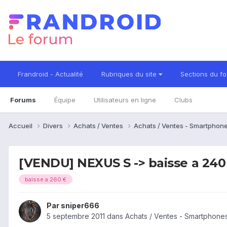
Frandroid - Actualité
Rubriques du site
Sections du f
Forums
Équipe
Utilisateurs en ligne
Clubs
Accueil
Divers
Achats / Ventes
Achats / Ventes - Smartphon
[VENDU] NEXUS S -> baisse a 240
baisse a 260 €
Par
sniper666
5 septembre 2011
dans
Achats / Ventes - Smartphone