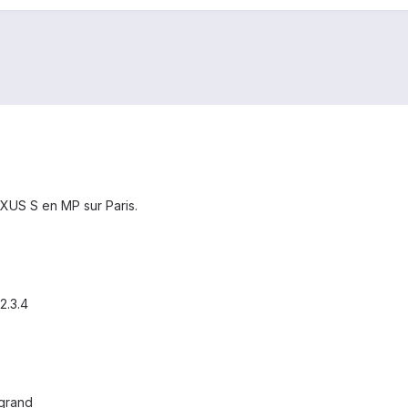
US S en MP sur Paris.
2.3.4
 grand