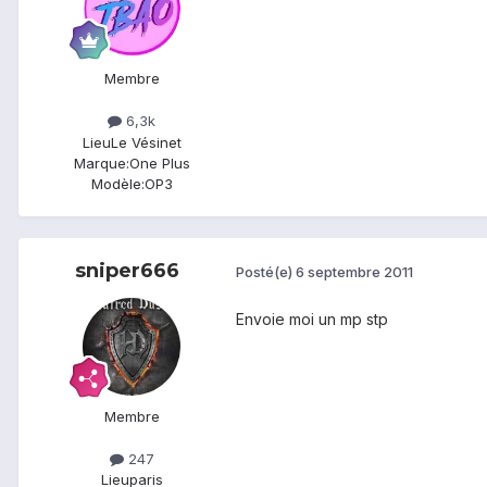
Membre
6,3k
Lieu
Le Vésinet
Marque:
One Plus
Modèle:
OP3
sniper666
Posté(e)
6 septembre 2011
Envoie moi un mp stp
Membre
247
Lieu
paris