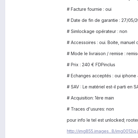
# Facture fournie : oui
# Date de fin de garantie : 27/05/
# Simlockage opérateur : non
# Accessoires : oui. Boite, manuel 
# Mode le livraison / remise : remi
# Prix : 240 € FDPinclus
# Echanges acceptés : oui iphone
# SAV : Le matériel est-il parti en 
# Acquisition: 1ère main
# Traces d'usures: non
pour info le tel est unlocked; rooter .
http://img855.images...8/img0012iq.