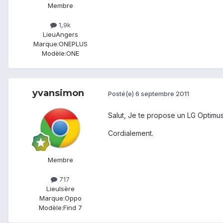
Membre
1,9k
Lieu
Angers
Marque:
ONEPLUS
Modèle:
ONE
yvansimon
Posté(e)
6 septembre 2011
Salut, Je te propose un LG Optimus
Cordialement.
Membre
717
Lieu
Isère
Marque:
Oppo
Modèle:
Find 7