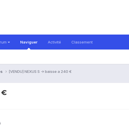
orum
Naviguer
Activité
Classement
es
[VENDU] NEXUS S -> baisse a 240 €
 €
s