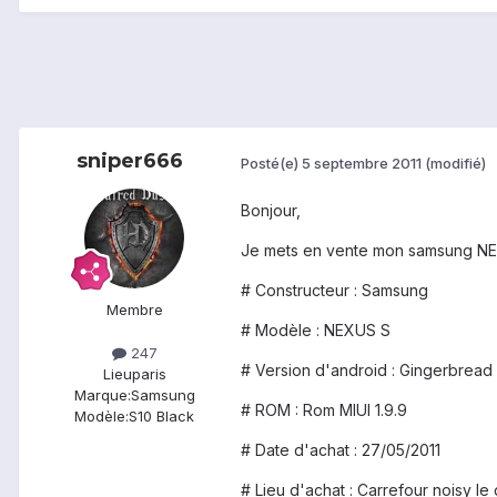
sniper666
Posté(e)
5 septembre 2011
(modifié)
Bonjour,
Je mets en vente mon samsung NEX
# Constructeur : Samsung
Membre
# Modèle : NEXUS S
247
# Version d'android : Gingerbread 
Lieu
paris
Marque:
Samsung
# ROM : Rom MIUI 1.9.9
Modèle:
S10 Black
# Date d'achat : 27/05/2011
# Lieu d'achat : Carrefour noisy le