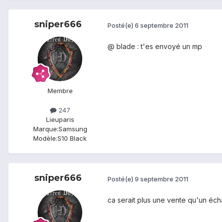
sniper666
Posté(e)
6 septembre 2011
@ blade : t'es envoyé un mp
Membre
247
Lieu
paris
Marque:
Samsung
Modèle:
S10 Black
sniper666
Posté(e)
9 septembre 2011
ca serait plus une vente qu'un éc