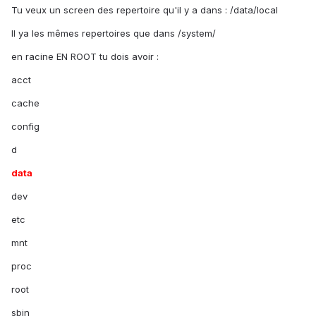
Tu veux un screen des repertoire qu'il y a dans : /data/local
Il ya les mêmes repertoires que dans /system/
en racine EN ROOT tu dois avoir :
acct
cache
config
d
data
dev
etc
mnt
proc
root
sbin