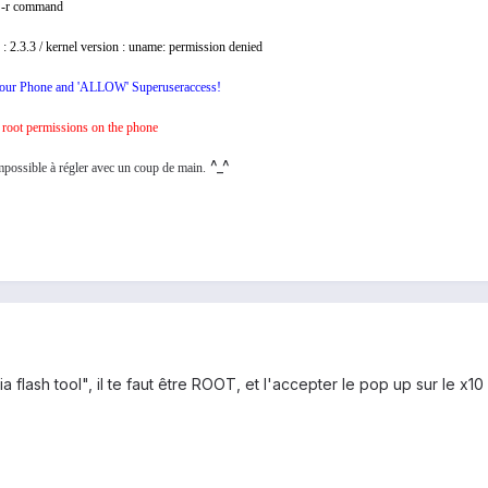
 -r command
 2.3.3 / kernel version : uname: permission denied
your Phone and 'ALLOW' Superuseraccess!
root permissions on the phone
^_^
 impossible à régler avec un coup de main.
ia flash tool", il te faut être ROOT, et l'accepter le pop up sur le x