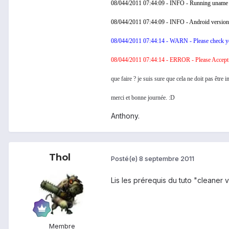
08/044/2011 07:44:09 - INFO - Running uname
08/044/2011 07:44:09 - INFO - Android version :
08/044/2011 07:44:14 - WARN - Please check 
08/044/2011 07:44:14 - ERROR - Please Accept 
que faire ? je suis sure que cela ne doit pas être
merci et bonne journée. :D
Anthony.
Thol
Posté(e)
8 septembre 2011
Lis les prérequis du tuto "cleaner v
Membre