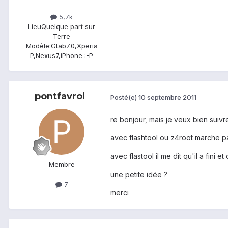
5,7k
Lieu
Quelque part sur
Terre
Modèle:
Gtab7.0,Xperia
P,Nexus7,iPhone :-P
pontfavrol
Posté(e)
10 septembre 2011
re bonjour, mais je veux bien suivr
avec flashtool ou z4root marche p
avec flastool il me dit qu'il a fini
Membre
une petite idée ?
7
merci