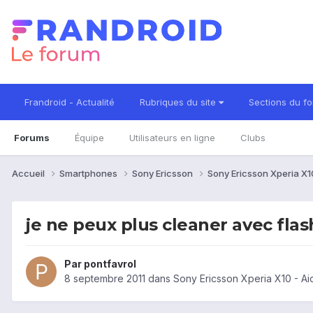
Frandroid - Actualité
Rubriques du site
Sections du f
Forums
Équipe
Utilisateurs en ligne
Clubs
Accueil
Smartphones
Sony Ericsson
Sony Ericsson Xperia X
je ne peux plus cleaner avec flas
Par
pontfavrol
8 septembre 2011
dans
Sony Ericsson Xperia X10 - A