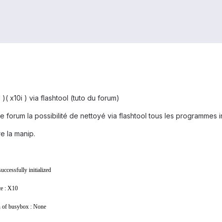
1 )( x10i ) via flashtool (tuto du forum)
 le forum la possibilité de nettoyé via flashtool tous les programmes i
e la manip.
ccessfully initialized
ce : X10
n of busybox : None