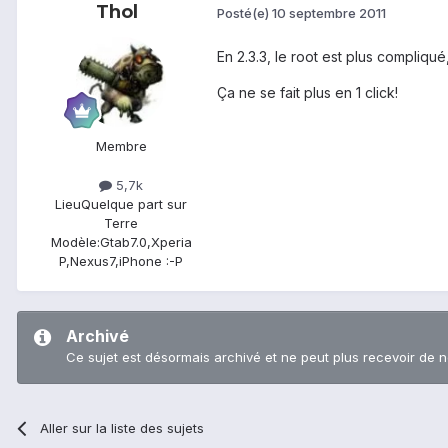
Thol
Posté(e)
10 septembre 2011
En 2.3.3, le root est plus compliqué
Ça ne se fait plus en 1 click!
Membre
5,7k
Lieu
Quelque part sur
Terre
Modèle:
Gtab7.0,Xperia
P,Nexus7,iPhone :-P
Archivé
Ce sujet est désormais archivé et ne peut plus recevoir de 
Aller sur la liste des sujets