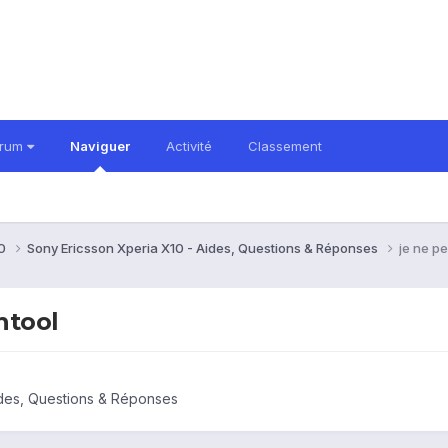
orum
Naviguer
Activité
Classement
10
Sony Ericsson Xperia X10 - Aides, Questions & Réponses
je ne p
htool
ides, Questions & Réponses