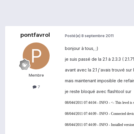
pontfavrol
Posté(e)
8 septembre 2011
bonjour à tous, ;)
je suis passé de la 2.1 à 2.3.3 ( 2.1.7
avant avec la 2.1 j'avais trouvé sur
Membre
mais maintenant imposible de refair
7
je reste bloqué avec flashtool sur
08/044/2011 07:44:04 - INFO - <- This level is su
08/044/2011 07:44:09 - INFO - Connected devi
08/044/2011 07:44:09 - INFO - Installed versio