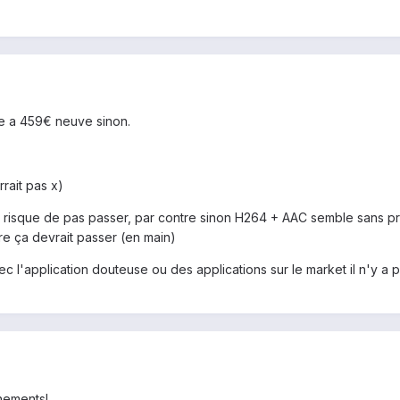
e a 459€ neuve sinon.
rait pas x)
 ça risque de pas passer, par contre sinon H264 + AAC semble sans 
e ça devrait passer (en main)
vec l'application douteuse ou des applications sur le market il n'y a
nements!