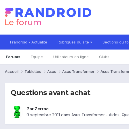
Frandroid - Actualité
Rubriques du site
Sections du f
Forums
Équipe
Utilisateurs en ligne
Clubs
Accueil
Tablettes
Asus
Asus Transformer
Asus Transform
Questions avant achat
Par
Zerrac
9 septembre 2011
dans
Asus Transformer - Aides, Qu