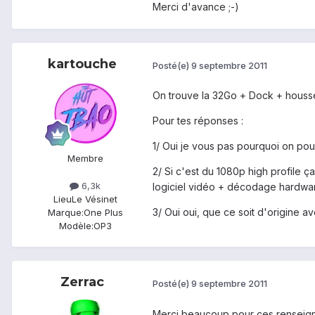
Merci d'avance ;-)
kartouche
Posté(e)
9 septembre 2011
On trouve la 32Go + Dock + houss
Pour tes réponses :
1/ Oui je vous pas pourquoi on pour
Membre
2/ Si c'est du 1080p high profile
6,3k
logiciel vidéo + décodage hardwar
Lieu
Le Vésinet
3/ Oui oui, que ce soit d'origine a
Marque:
One Plus
Modèle:
OP3
Zerrac
Posté(e)
9 septembre 2011
Merci beaucoup pour ces renseig