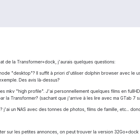
at de la Transformer+dock, j'aurais quelques questions:
ode "desktop"? Il suffit à priori d'utiliser dolphin browser avec le 
 exemple. Des avis là-dessus?
ire les mkv "high profile". J'ai personnellement quelques films en f
ar la Transformer? (sachant que j'arrive à les lire avec ma GTab 7 sa
 j'ai un NAS avec des tonnes de photos, films de famille, etc... don
ter sur les petites annonces, on peut trouver la version 32Go+doc