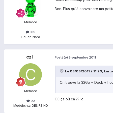
Bon. Plus qu'à convaincre ma petit
Membre
189
Lieu
ch'Nord
czl
Posté(e)
9 septembre 2011
Le 09/09/2011 à 11:20, kartou
On trouve la 32Go + Dock + ho
Membre
Où ça où ça ?? :o
90
Modèle:
htc DESIRE HD