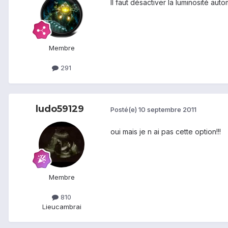
Il faut désactiver la luminosité aut
Membre
291
ludo59129
Posté(e)
10 septembre 2011
oui mais je n ai pas cette option!!!
Membre
810
Lieu
cambrai