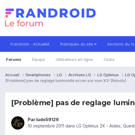
Frandroid - Actualité
Rubriques du site
Sections du f
Forums
Équipe
Utilisateurs en ligne
Clubs
Accueil
Smartphones
LG
Archives LG
LG Optimus
LG O
[Problème] pas de reglage luminosité ecran sur mon X2! [Résolu]
[Problème] pas de reglage lumino
Par
ludo59129
10 septembre 2011
dans
LG Optimus 2X - Aides, Ques