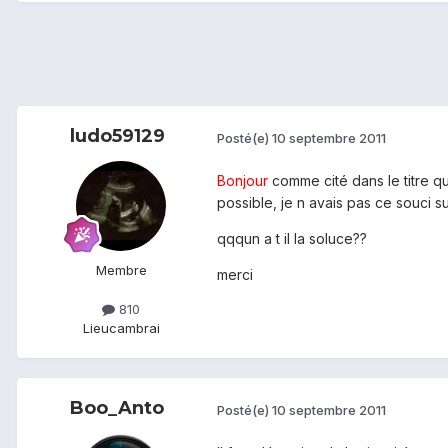
ludo59129
Posté(e)
10 septembre 2011
Bonjour
comme cité dans le titre q
possible, je n avais pas ce souci su
qqqun a t il la soluce??
Membre
merci
810
Lieu
cambrai
Boo_Anto
Posté(e)
10 septembre 2011