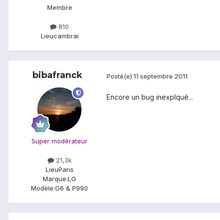
Membre
810
Lieu
cambrai
bibafranck
Posté(e)
11 septembre 2011
Encore un bug inexplqué...
Super modérateur
21,3k
Lieu
Paris
Marque:
LG
Modèle:
G6 & P990