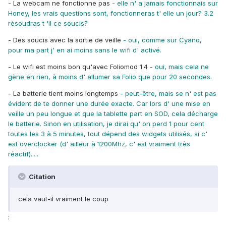
- La webcam ne fonctionne pas
- elle n' a jamais fonctionnais sur
Honey, les vrais questions sont, fonctionneras t' elle un jour? 3.2
résoudras t 'il ce soucis?
- Des soucis avec la sortie de veille
- oui, comme sur Cyano,
pour ma part j' en ai moins sans le wifi d' activé.
- Le wifi est moins bon qu'avec Foliomod 1.4
- oui, mais cela ne
gène en rien, à moins d' allumer sa Folio que pour 20 secondes.
- La batterie tient moins longtemps
- peut-être, mais se n' est pas
évident de te donner une durée exacte. Car lors d' une mise en
veille un peu longue et que la tablette part en SOD, cela décharge
le batterie. Sinon en utilisation, je dirai qu' on perd 1 pour cent
toutes les 3 à 5 minutes, tout dépend des widgets utilisés, si c'
est overclocker (d' ailleur à 1200Mhz, c' est vraiment très
réactif).....
Citation
cela vaut-il vraiment le coup
: