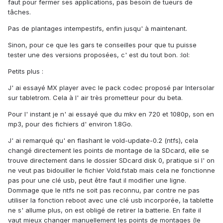
faut pour fermer ses applications, pas besoin de tueurs de
tâches.
Pas de plantages intempestifs, enfin jusqu' à maintenant.
Sinon, pour ce que les gars te conseilles pour que tu puisse
tester une des versions proposées, c' est du tout bon. :lol:
Petits plus :
J' ai essayé MX player avec le pack codec proposé par Intersolar
sur tabletrom. Cela à l' air très prometteur pour du beta.
Pour l' instant je n' ai essayé que du mkv en 720 et 1080p, son en
mp3, pour des fichiers d' environ 1.8Go.
J' ai remarqué qu' en flashant le vold-update-0.2 (ntfs), cela
changé directement les points de montage de la SDcard, elle se
trouve directement dans le dossier SDcard disk 0, pratique si l' on
ne veut pas bidouiller le fichier Vold.fstab mais cela ne fonctionne
pas pour une clé usb, peut être faut il modifier une ligne.
Dommage que le ntfs ne soit pas reconnu, par contre ne pas
utiliser la fonction reboot avec une clé usb incorporée, la tablette
ne s' allume plus, on est obligé de retirer la batterie. En faite il
vaut mieux changer manuellement les points de montages (le