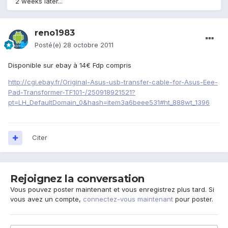
2 weeks later...
reno1983
Posté(e)
28 octobre 2011
Disponible sur ebay à 14€ Fdp compris
http://cgi.ebay.fr/Original-Asus-usb-transfer-cable-for-Asus-Eee-
Pad-Transformer-TF101-/250918921521?
pt=LH_DefaultDomain_0&hash=item3a6beee531#ht_888wt_1396
Citer
Rejoignez la conversation
Vous pouvez poster maintenant et vous enregistrez plus tard. Si
vous avez un compte,
connectez-vous maintenant
pour poster.