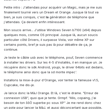
Petite intro : J'attendais pour acquérir un Magic, mais je me suis
finalement tourné vers un Dream et Orange. Jusque là tout va
bien, je suis conquis, c'est
la
génération de téléphone que
j'attendais. Ça devient enfin intéressant.
Mon soucis arrive... J'utilise Windows Seven b7100 (x64) depuis
quelques mois, comme OS principal. Jusque là, aucun soucis
particulier côté Drivers, il surpasse Vista, voir même XP sur
certains points, bref je suis pas là pour débattre de ça, je
continue.
Je teste le câble usb avec le téléphone, pouf, Seven commence
à installer les drivers. Sur les 4-5 d'installés, il en manque un. Je
récupère donc le sdk Androïd, youpi, le driver 64bits est dedans,
le téléphone ainsi donc que la sd monte impec'.
Installons la mise-à-jour d'Orange, voir tenter la fameuse v1.5,
Cupcake, me dis-je.
Je lance donc la MàJ Orange. Et là, c'est le drame. "Erreur de
connexion USB", quoi que je tente. Grmpf. "Allo, copaing, j'ai
besoin de ton ôôÔ superbe pc sous XP" Je me rend donc chez
un pote pour lancer la MàJ, et aussi déconcertant que possible,