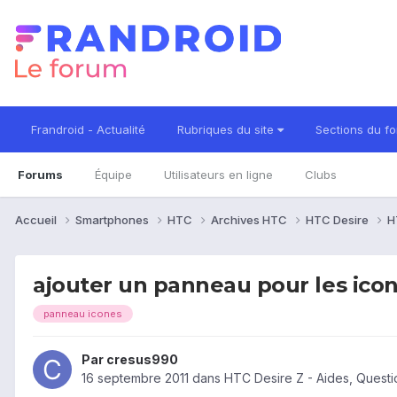
Frandroid - Actualité
Rubriques du site
Sections du f
Forums
Équipe
Utilisateurs en ligne
Clubs
Accueil
Smartphones
HTC
Archives HTC
HTC Desire
H
ajouter un panneau pour les ico
panneau icones
Par
cresus990
16 septembre 2011
dans
HTC Desire Z - Aides, Quest