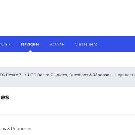
orum
Naviguer
Activité
Classement
TC Desire Z
HTC Desire Z - Aides, Questions & Réponses
ajouter 
nes
ions & Réponses