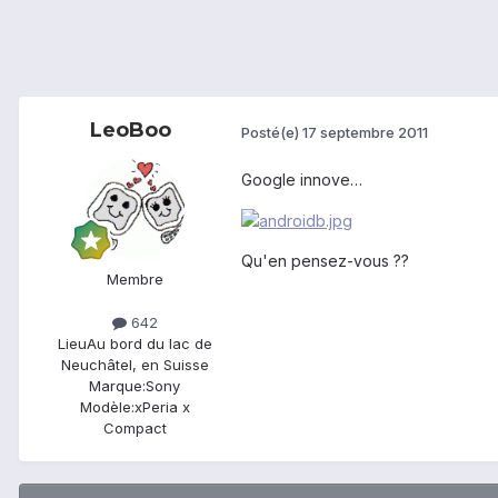
LeoBoo
Posté(e)
17 septembre 2011
Google innove…
Qu'en pensez-vous ??
Membre
642
Lieu
Au bord du lac de
Neuchâtel, en Suisse
Marque:
Sony
Modèle:
xPeria x
Compact