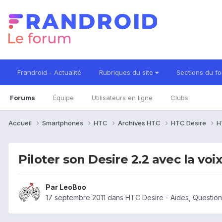
Frandroid - Actualité
Rubriques du site
Sections du f
Forums
Équipe
Utilisateurs en ligne
Clubs
Accueil
Smartphones
HTC
Archives HTC
HTC Desire
H
Piloter son Desire 2.2 avec la voi
Par
LeoBoo
17 septembre 2011
dans
HTC Desire - Aides, Questio