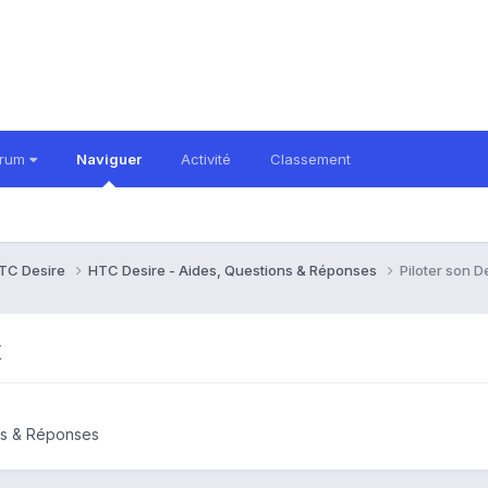
orum
Naviguer
Activité
Classement
TC Desire
HTC Desire - Aides, Questions & Réponses
Piloter son D
x
ns & Réponses