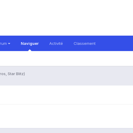
orum
Naviguer
Activité
Classement
s, Star Blitz)