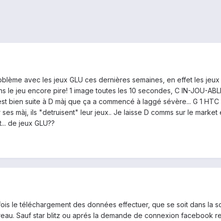
problème avec les jeux GLU ces dernières semaines, en effet les jeu
ans le jeu encore pire! 1 image toutes les 10 secondes, C IN-JOU-A
 c'est bien suite à D màj que ça a commencé à laggé sévère... G 1 HT
es màj, ils "detruisent" leur jeux.. Je laisse D comms sur le market
.. de jeux GLU??
fois le téléchargement des données effectuer, que se soit dans la s
reau. Sauf star blitz ou aprés la demande de connexion facebook rev