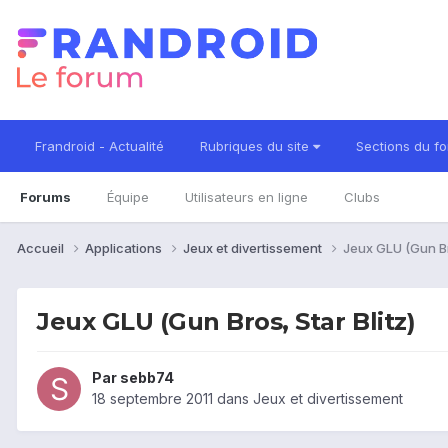
Frandroid - Actualité
Rubriques du site
Sections du f
Forums
Équipe
Utilisateurs en ligne
Clubs
Accueil
Applications
Jeux et divertissement
Jeux GLU (Gun Bro
Jeux GLU (Gun Bros, Star Blitz)
Par
sebb74
18 septembre 2011
dans
Jeux et divertissement