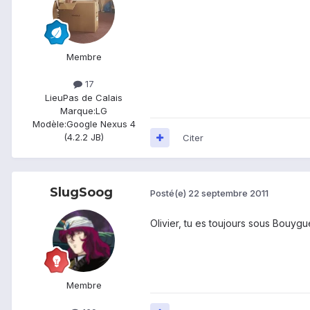
Membre
17
Lieu
Pas de Calais
Marque:
LG
Modèle:
Google Nexus 4
(4.2.2 JB)
Citer
SlugSoog
Posté(e)
22 septembre 2011
Olivier, tu es toujours sous Bouygue
Membre