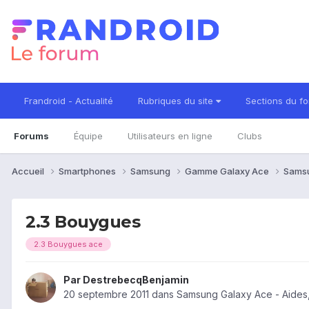
Frandroid - Actualité
Rubriques du site
Sections du f
Forums
Équipe
Utilisateurs en ligne
Clubs
Accueil
Smartphones
Samsung
Gamme Galaxy Ace
Sams
2.3 Bouygues
2.3 Bouygues ace
Par
DestrebecqBenjamin
20 septembre 2011
dans
Samsung Galaxy Ace - Aides