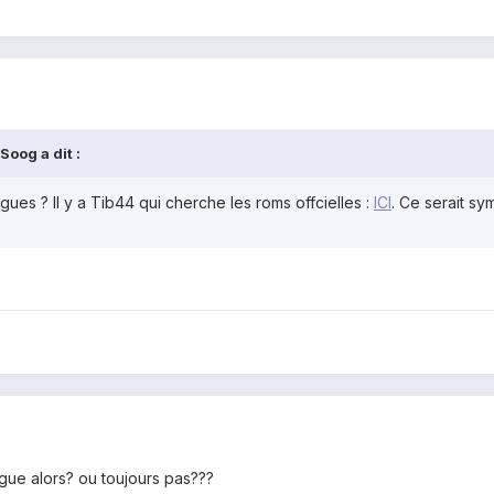
oog a dit :
ygues ? Il y a Tib44 qui cherche les roms offcielles :
ICI
. Ce serait sy
ygue alors? ou toujours pas???