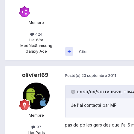
Membre
424
Lieu
Var
Modèle:
Samsung
Galaxy Ace
Citer
olivierl69
Posté(e)
23 septembre 2011
Le 23/09/2011 à 15:26, Tib44 
Je l'ai contacté par MP
Membre
pas de pb les gars dès que j'ai 5 m
97
Lieu
Paris