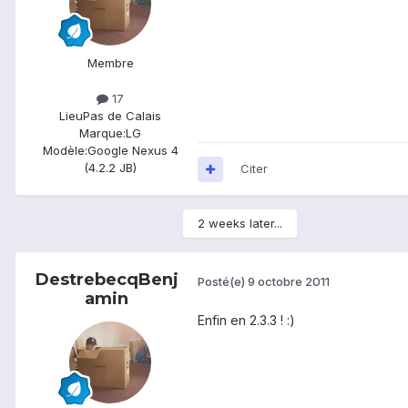
Membre
17
Lieu
Pas de Calais
Marque:
LG
Modèle:
Google Nexus 4
(4.2.2 JB)
Citer
2 weeks later...
DestrebecqBenj
Posté(e)
9 octobre 2011
amin
Enfin en 2.3.3 ! :)