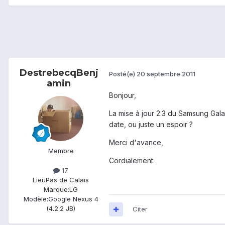
DestrebecqBenj
Posté(e)
20 septembre 2011
amin
Bonjour,
La mise à jour 2.3 du Samsung Gala
date, ou juste un espoir ?
Merci d'avance,
Membre
Cordialement.
17
Lieu
Pas de Calais
Marque:
LG
Modèle:
Google Nexus 4
(4.2.2 JB)
Citer