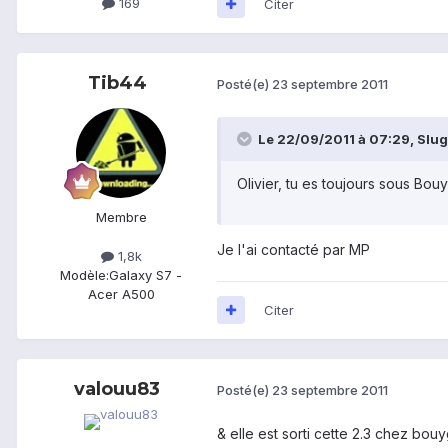
169
Citer
Tib44
Posté(e)
23 septembre 2011
Le 22/09/2011 à 07:29, SlugS
Olivier, tu es toujours sous Bou
Membre
Je l'ai contacté par MP
1,8k
Modèle:
Galaxy S7 -
Acer A500
Citer
valouu83
Posté(e)
23 septembre 2011
& elle est sorti cette 2.3 chez bou