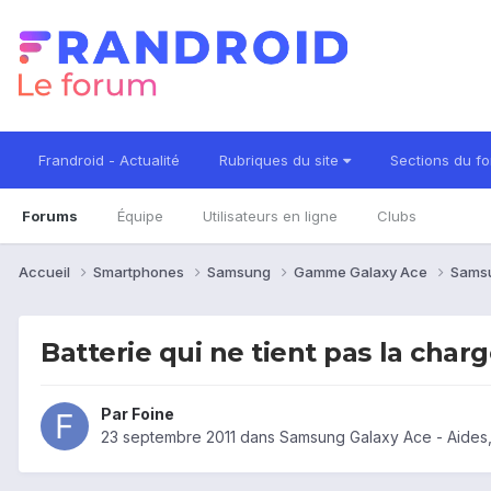
Frandroid - Actualité
Rubriques du site
Sections du f
Forums
Équipe
Utilisateurs en ligne
Clubs
Accueil
Smartphones
Samsung
Gamme Galaxy Ace
Sams
Batterie qui ne tient pas la char
Par
Foine
23 septembre 2011
dans
Samsung Galaxy Ace - Aides