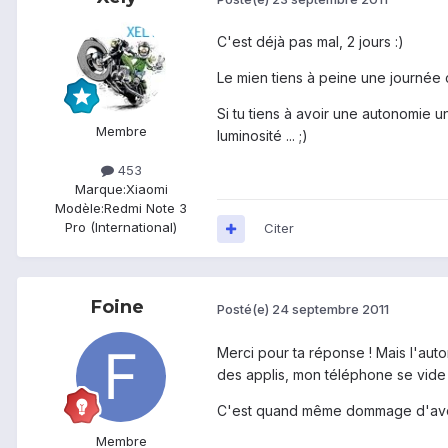
C'est déjà pas mal, 2 jours :)
Le mien tiens à peine une journée co
Si tu tiens à avoir une autonomie u
Membre
luminosité ... ;)
453
Marque:
Xiaomi
Modèle:
Redmi Note 3
Pro (International)
Citer
Foine
Posté(e)
24 septembre 2011
Merci pour ta réponse ! Mais l'auton
des applis, mon téléphone se vide 
C'est quand même dommage d'avoir u
Membre