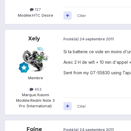
127
Modèle:
HTC Desire
Citer
Xely
Posté(e)
24 septembre 2011
Si ta batterie ce vide en moins d'un
Avec 2 H de wifi + 10 min d'appel + 
Sent from my GT-S5830 using Tapa
Membre
453
Marque:
Xiaomi
Modèle:
Redmi Note 3
Pro (International)
Citer
Foine
Posté(e)
24 septembre 2011