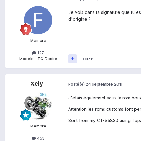
Je vois dans ta signature que tu 
d'origine ?
Membre
127
Modèle:
HTC Desire
Citer
Xely
Posté(e)
24 septembre 2011
J'etais également sous la rom bou
Attention les roms customs font perd
Sent from my GT-S5830 using Tapa
Membre
453