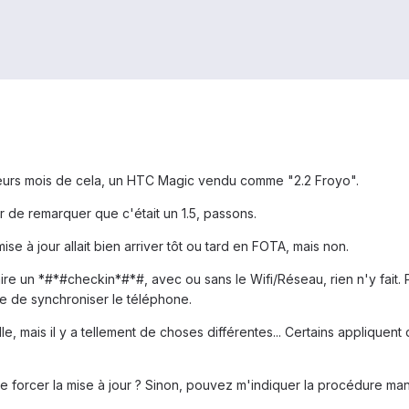
sieurs mois de cela, un HTC Magic vendu comme "2.2 Froyo".
r de remarquer que c'était un 1.5, passons.
ise à jour allait bien arriver tôt ou tard en FOTA, mais non.
ire un *#*#checkin*#*#, avec ou sans le Wifi/Réseau, rien n'y fait.
se de synchroniser le téléphone.
e, mais il y a tellement de choses différentes... Certains appliquent 
de forcer la mise à jour ? Sinon, pouvez m'indiquer la procédure man