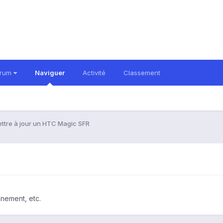
orum
Naviguer
Activité
Classement
ttre à jour un HTC Magic SFR
nnement, etc.