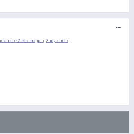
om/forum/22-htc-magic-g2-mytouch/
:)