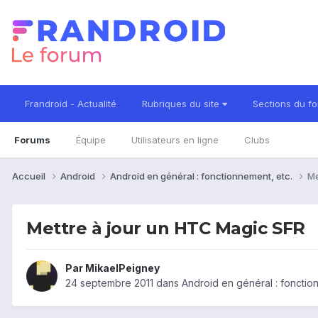
Frandroid - Actualité
Rubriques du site
Sections du f
Forums
Équipe
Utilisateurs en ligne
Clubs
Accueil
Android
Android en général : fonctionnement, etc.
Me
Mettre à jour un HTC Magic SFR
Par
MikaelPeigney
24 septembre 2011
dans
Android en général : fonctio