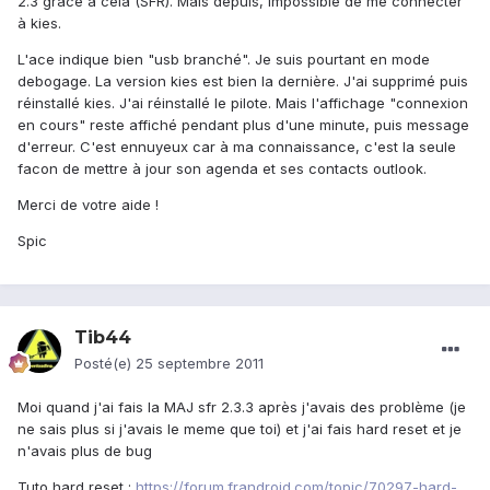
2.3 grâce à cela (SFR). Mais depuis, impossible de me connecter
à kies.
L'ace indique bien "usb branché". Je suis pourtant en mode
debogage. La version kies est bien la dernière. J'ai supprimé puis
réinstallé kies. J'ai réinstallé le pilote. Mais l'affichage "connexion
en cours" reste affiché pendant plus d'une minute, puis message
d'erreur. C'est ennuyeux car à ma connaissance, c'est la seule
facon de mettre à jour son agenda et ses contacts outlook.
Merci de votre aide !
Spic
Tib44
Posté(e)
25 septembre 2011
Moi quand j'ai fais la MAJ sfr 2.3.3 après j'avais des problème (je
ne sais plus si j'avais le meme que toi) et j'ai fais hard reset et je
n'avais plus de bug
Tuto hard reset :
https://forum.frandroid.com/topic/70297-hard-