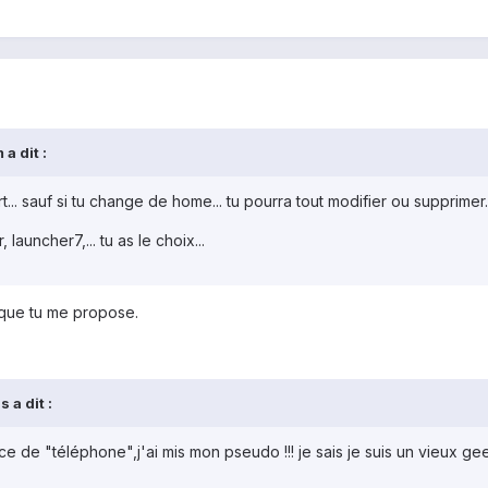
a dit :
... sauf si tu change de home... tu pourra tout modifier ou supprimer.
auncher7,... tu as le choix...
que tu me propose.
 a dit :
ace de "téléphone",j'ai mis mon pseudo !!! je sais je suis un vieux geek