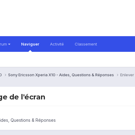
orum
Naviguer
Activité
Classement
10
Sony Ericsson Xperia X10 - Aides, Questions & Réponses
Enlever 
ge de l'écran
Aides, Questions & Réponses