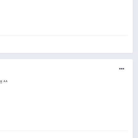
!! ^^