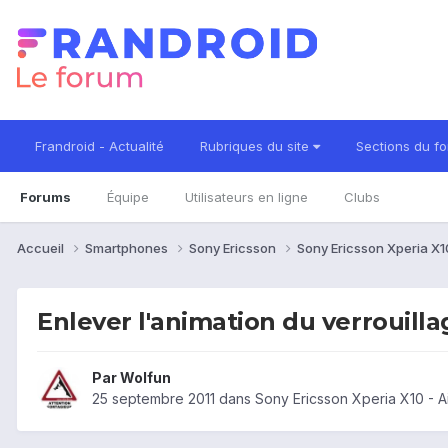
Frandroid - Actualité
Rubriques du site
Sections du f
Forums
Équipe
Utilisateurs en ligne
Clubs
Accueil
Smartphones
Sony Ericsson
Sony Ericsson Xperia X
Enlever l'animation du verrouilla
Par
Wolfun
25 septembre 2011
dans
Sony Ericsson Xperia X10 - 