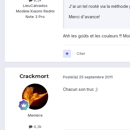
8,2k
Lieu
Calvados
J'ai un tel rooté via la méthod
Modèle:
Xiaomi Redmi
Merci d'avance!
Note 3 Pro
Ahh les goûts et les couleurs !!! Mo
Citer
Crackmort
Posté(e)
25 septembre 2011
Chacun son truc ;)
Membre
4,3k