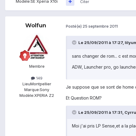
Modèle:
SE Xpéria X10i
Citer
Wolfun
Posté(e)
25 septembre 2011
Le 25/09/2011 à 17:27, lilyum 
sans changer de rom... c est mort
Membre
ADW, Launcher pro, go launcher, l
149
Lieu
Montpellier
Je suppose que se sont de home 
Marque:
Sony
Modèle:
XPERIA Z2
Et Question ROM?
Le 25/09/2011 à 17:31, Cyrrus
Moi j'ai pris LP Sense,et a la pl