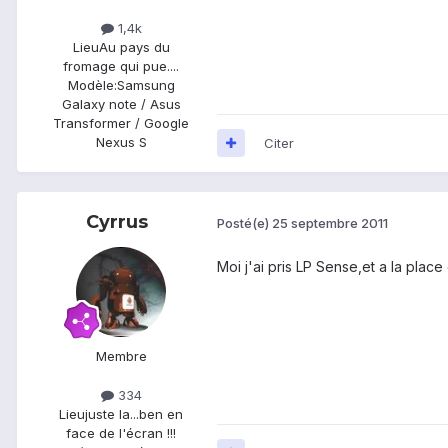
1,4k
Lieu
Au pays du
fromage qui pue....
Modèle:
Samsung
Galaxy note / Asus
Transformer / Google
Nexus S
Citer
Cyrrus
Posté(e)
25 septembre 2011
Moi j'ai pris LP Sense,et a la place 
Membre
334
Lieu
juste la...ben en
face de l'écran !!!