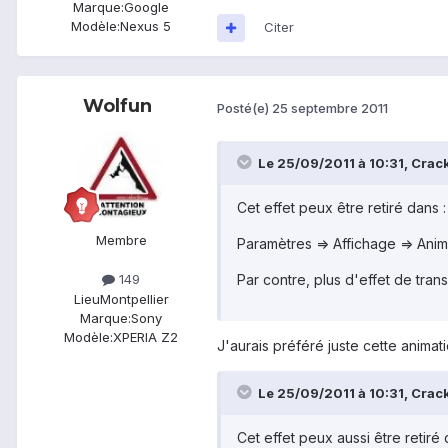
Marque:
Google
Modèle:
Nexus 5
Citer
Wolfun
Posté(e)
25 septembre 2011
Le 25/09/2011 à 10:31, Crack
Cet effet peux être retiré dans :
Membre
Paramètres => Affichage => Anim
Par contre, plus d'effet de tran
149
Lieu
Montpellier
Marque:
Sony
Modèle:
XPERIA Z2
J'aurais préféré juste cette animatio
Le 25/09/2011 à 10:31, Crack
Cet effet peux aussi être reti