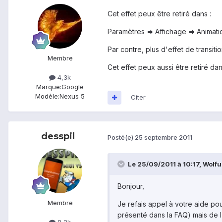
Cet effet peux être retiré dans :
Paramètres => Affichage => Animati
Par contre, plus d'effet de transit
Membre
Cet effet peux aussi être retiré 
4,3k
Marque:
Google
Modèle:
Nexus 5
Citer
desspil
Posté(e)
25 septembre 2011
Le 25/09/2011 à 10:17, Wolfun
Bonjour,
Membre
Je refais appel à votre aide pou
présenté dans la FAQ) mais de l