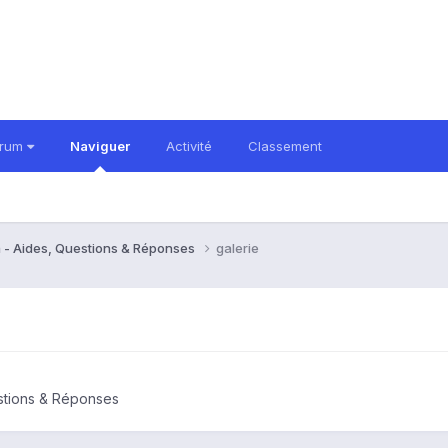
orum
Naviguer
Activité
Classement
 - Aides, Questions & Réponses
galerie
stions & Réponses