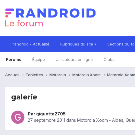
Frandroid - Actualité
Rubriques du site
Sections du f
Forums
Équipe
Utilisateurs en ligne
Clubs
Accueil
Tablettes
Motorola
Motorola Xoom
Motorola Xoom
galerie
Par
giguette2705
27 septembre 2011
dans
Motorola Xoom - Aides, Que