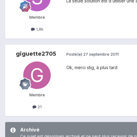
La seule solution est d utiliser une
Membre
1,8k
giguette2705
Posté(e)
27 septembre 2011
Ok, merci stig, à plus tard
Membre
21
Archivé
Ce sujet est désormais archivé et ne peut plus recevoir de 