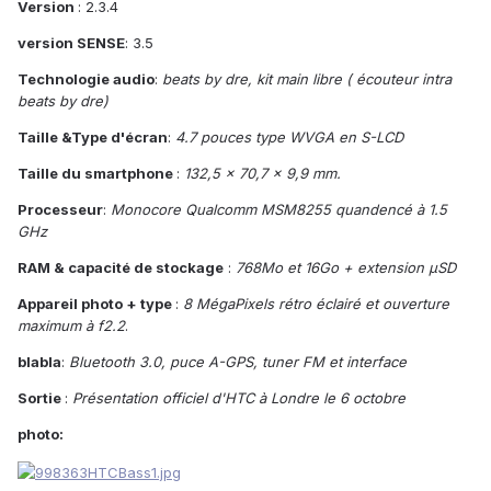
Version
: 2.3.4
version SENSE
: 3.5
Technologie audio
:
beats by dre, kit main libre ( écouteur intra
beats by dre)
Taille &Type d'écran
:
4.7 pouces type WVGA en S-LCD
Taille du smartphone
:
132,5 x 70,7 x 9,9 mm.
Processeur
:
Monocore Qualcomm MSM8255 quandencé à 1.5
GHz
RAM & capacité de stockage
:
768Mo et 16Go + extension µSD
Appareil photo + type
:
8 MégaPixels rétro éclairé et ouverture
maximum à f2.2
.
blabla
:
Bluetooth 3.0, puce A-GPS, tuner FM et interface
Sortie
:
Présentation officiel d'HTC à Londre le 6 octobre
photo: