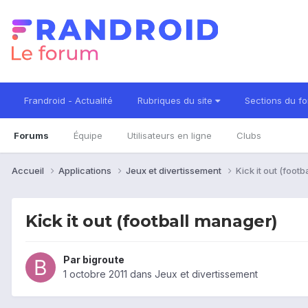
Frandroid - Actualité
Rubriques du site
Sections du f
Forums
Équipe
Utilisateurs en ligne
Clubs
Accueil
Applications
Jeux et divertissement
Kick it out (foot
Kick it out (football manager)
Par
bigroute
1 octobre 2011
dans
Jeux et divertissement