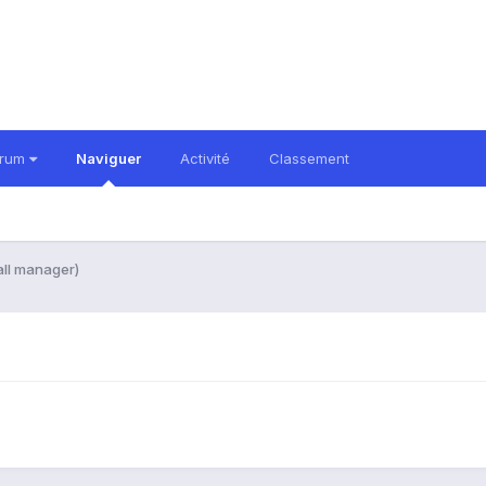
orum
Naviguer
Activité
Classement
ball manager)